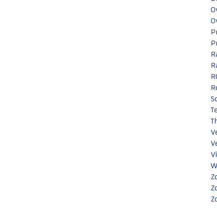
O
O
P
P
R
R
R
R
S
T
T
V
V
V
W
Z
Z
Z