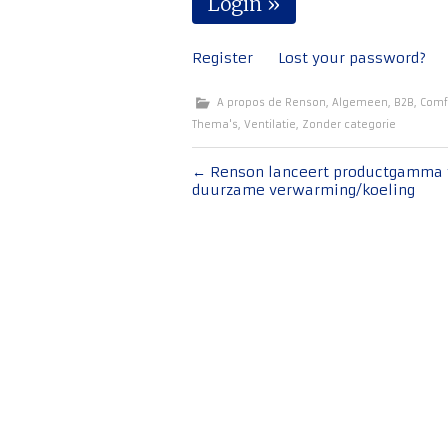
Register
Lost your password?
A propos de Renson
,
Algemeen
,
B2B
,
Comf
Thema's
,
Ventilatie
,
Zonder categorie
Bericht
←
Renson lanceert productgamma 
duurzame verwarming/koeling
navigatie