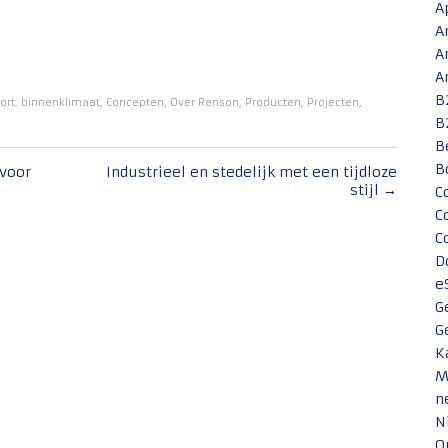
A
A
A
A
B
ort. binnenklimaat
,
Concepten
,
Over Renson
,
Producten
,
Projecten
,
B
B
B
voor
Industrieel en stedelijk met een tijdloze
stijl
→
C
C
C
D
e
G
G
K
M
n
N
O