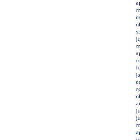
a
m
d
o
s
j
m
a
m
f
j
d
n
o
a
j
j
m
a
m