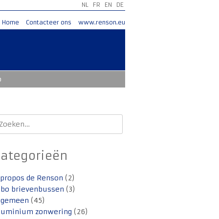
NL
FR
EN
DE
Home
Contacteer ons
www.renson.eu
o
oeken
aar:
Categorieën
 propos de Renson
(2)
lbo brievenbussen
(3)
lgemeen
(45)
luminium zonwering
(26)