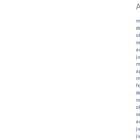
m
d
o
s
a
j
m
a
m
f
d
n
o
s
a
j
j