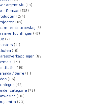
ver Argent Alu
(18)
ver Renson
(138)
roducten
(274)
rojecten
(65)
aam- en deurbeslag
(37)
aamverluchtingen
(47)
OB
(7)
oosters
(21)
cholen
(16)
errasoverkappingen
(89)
hema's
(171)
entilatie
(119)
eranda / Serre
(11)
ideo
(86)
oningen
(42)
onder categorie
(78)
onwering
(116)
orgcentra
(20)