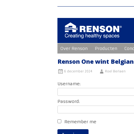
Ga
Over Renson
Producten
Con
naar
de
inhoud
Renson One wint Belgian
6 december 2024
Roel Berlaen
Username:
Password:
Remember me