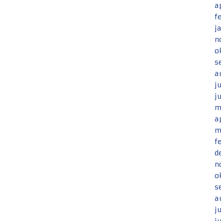
a
f
j
n
o
s
a
j
j
m
a
m
f
d
n
o
s
a
j