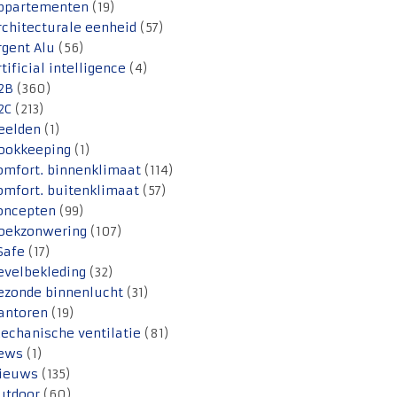
ppartementen
(19)
rchitecturale eenheid
(57)
rgent Alu
(56)
rtificial intelligence
(4)
2B
(360)
2C
(213)
eelden
(1)
ookkeeping
(1)
omfort. binnenklimaat
(114)
omfort. buitenklimaat
(57)
oncepten
(99)
oekzonwering
(107)
Safe
(17)
evelbekleding
(32)
ezonde binnenlucht
(31)
antoren
(19)
echanische ventilatie
(81)
ews
(1)
ieuws
(135)
utdoor
(60)