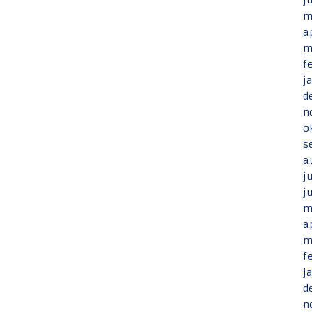
j
m
a
m
f
j
d
n
o
s
a
j
j
m
a
m
f
j
d
n