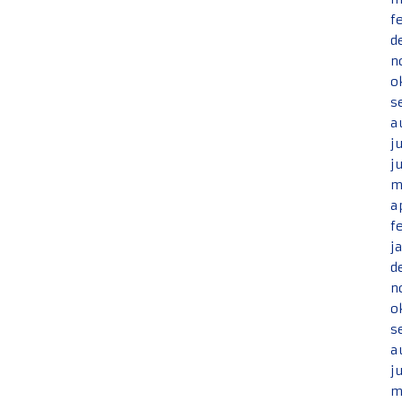
f
d
n
o
s
a
j
j
m
a
f
j
d
n
o
s
a
j
m