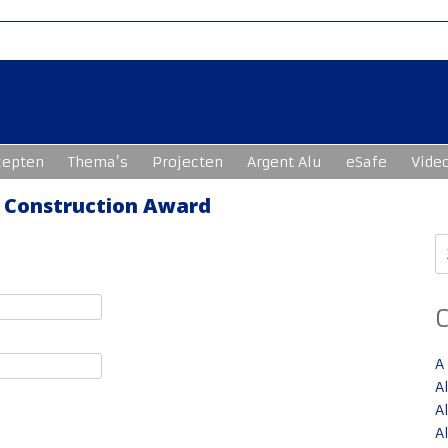
cepten
Thema’s
Projecten
Argent Alu
eSafe
Vide
 Construction Award
Z
n
A
A
A
A