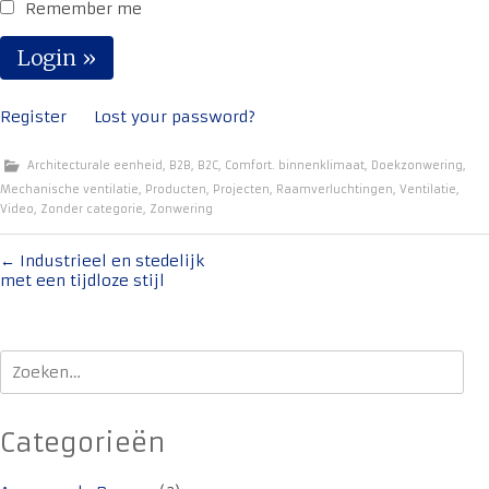
Remember me
Register
Lost your password?
Architecturale eenheid
,
B2B
,
B2C
,
Comfort. binnenklimaat
,
Doekzonwering
,
Mechanische ventilatie
,
Producten
,
Projecten
,
Raamverluchtingen
,
Ventilatie
,
Video
,
Zonder categorie
,
Zonwering
Bericht
←
Industrieel en stedelijk
met een tijdloze stijl
navigatie
Zoeken
naar:
Categorieën