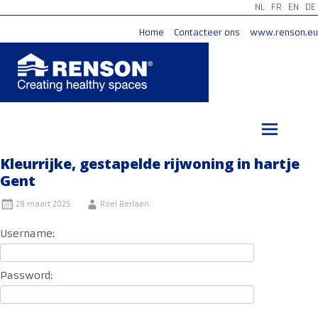
NL
FR
EN
DE
Home
Contacteer ons
www.renson.eu
Ga
naar
de
inhoud
Kleurrijke, gestapelde rijwoning in hartje
Gent
28 maart 2025
Roel Berlaen
Username:
Password: