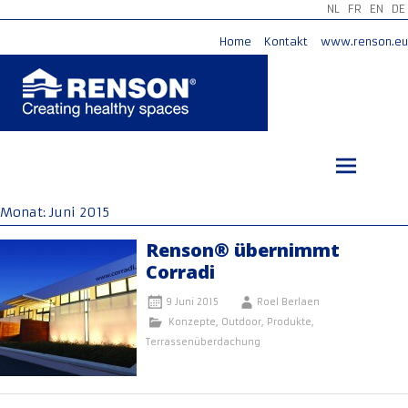
NL
FR
EN
DE
Home
Kontakt
www.renson.eu
Zum
Inhalt
springen
Monat:
Juni 2015
Renson® übernimmt
Corradi
9 Juni 2015
Roel Berlaen
Konzepte
,
Outdoor
,
Produkte
,
Terrassenüberdachung