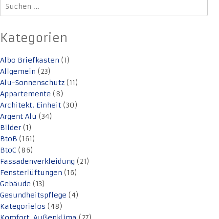
Suchen
nach:
Kategorien
Albo Briefkasten
(1)
Allgemein
(23)
Alu-Sonnenschutz
(11)
Appartemente
(8)
Architekt. Einheit
(30)
Argent Alu
(34)
Bilder
(1)
BtoB
(161)
BtoC
(86)
Fassadenverkleidung
(21)
Fensterlüftungen
(16)
Gebäude
(13)
Gesundheitspflege
(4)
Kategorielos
(48)
Komfort. Außenklima
(27)