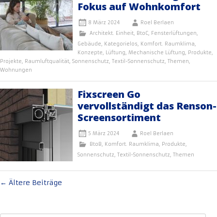
Fokus auf Wohnkomfort
8 März 2024
Roel Berlaen
Architekt. Einheit
,
BtoC
,
Fensterlüftungen
,
Gebäude
,
Kategorielos
,
Komfort. Raumklima
,
Konzepte
,
Lüftung
,
Mechanische Lüftung
,
Produkte
,
Projekte
,
Raumluftqualität
,
Sonnenschutz
,
Textil-Sonnenschutz
,
Themen
,
Wohnungen
Fixscreen Go
vervollständigt das Renson-
Screensortiment
5 März 2024
Roel Berlaen
BtoB
,
Komfort. Raumklima
,
Produkte
,
Sonnenschutz
,
Textil-Sonnenschutz
,
Themen
Beitragsnavigation
←
Ältere Beiträge