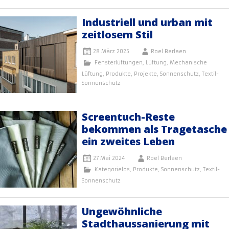
Industriell und urban mit
zeitlosem Stil
28 März 2025
Roel Berlaen
Fensterlüftungen
,
Lüftung
,
Mechanische
Lüftung
,
Produkte
,
Projekte
,
Sonnenschutz
,
Textil-
Sonnenschutz
Screentuch-Reste
bekommen als Tragetasche
ein zweites Leben
27 Mai 2024
Roel Berlaen
Kategorielos
,
Produkte
,
Sonnenschutz
,
Textil-
Sonnenschutz
Ungewöhnliche
Stadthaussanierung mit