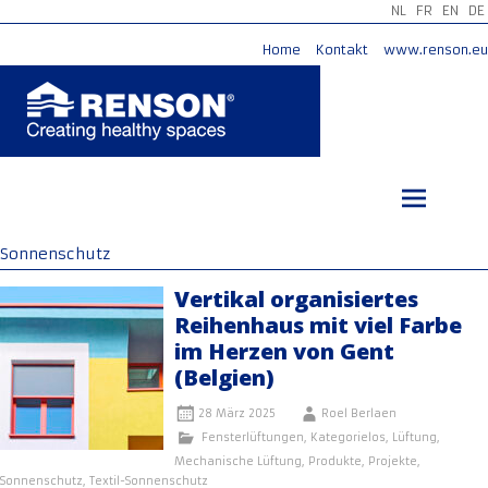
NL
FR
EN
DE
Home
Kontakt
www.renson.eu
Zum
Inhalt
springen
Sonnenschutz
Vertikal organisiertes
Reihenhaus mit viel Farbe
im Herzen von Gent
(Belgien)
28 März 2025
Roel Berlaen
Fensterlüftungen
,
Kategorielos
,
Lüftung
,
Mechanische Lüftung
,
Produkte
,
Projekte
,
Sonnenschutz
,
Textil-Sonnenschutz