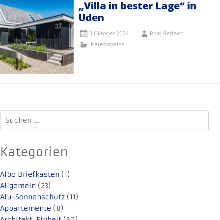
„Villa in bester Lage“ in
Uden
3 Oktober 2024
Roel Berlaen
Kategorielos
Suchen
nach:
Kategorien
Albo Briefkasten
(1)
Allgemein
(23)
Alu-Sonnenschutz
(11)
Appartemente
(8)
Architekt. Einheit
(30)