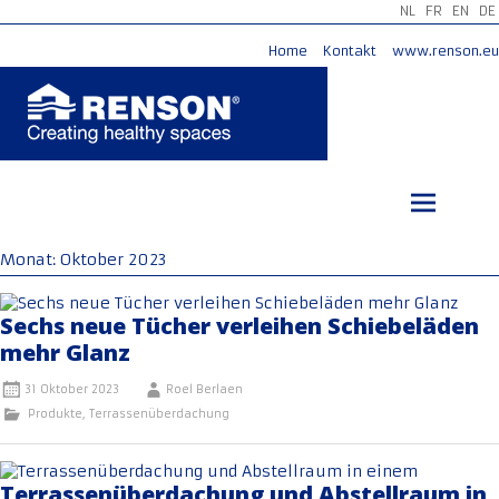
NL
FR
EN
DE
Home
Kontakt
www.renson.eu
Zum
Inhalt
springen
Monat:
Oktober 2023
Sechs neue Tücher verleihen Schiebeläden
mehr Glanz
31 Oktober 2023
Roel Berlaen
Produkte
,
Terrassenüberdachung
Terrassenüberdachung und Abstellraum in