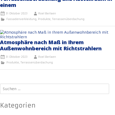
einem
31 Oktober 2023
Roel Berlaen
Fassadenverkleidung
,
Produkte
,
Terrassenüberdachung
Atmosphäre nach Maß in Ihrem
Außenwohnbereich mit Richtstrahlern
31 Oktober 2023
Roel Berlaen
Produkte
,
Terrassenüberdachung
Suchen
nach:
Kategorien