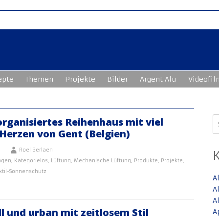
epte
Themen
Projekte
Bilder
Argent Alu
Videofil
S
organisiertes Reihenhaus mit viel
n
Herzen von Gent (Belgien)
Roel Berlaen
ngen
,
Kategorielos
,
Lüftung
,
Mechanische Lüftung
,
Produkte
,
Projekte
,
xtil-Sonnenschutz
A
A
A
ll und urban mit zeitlosem Stil
A