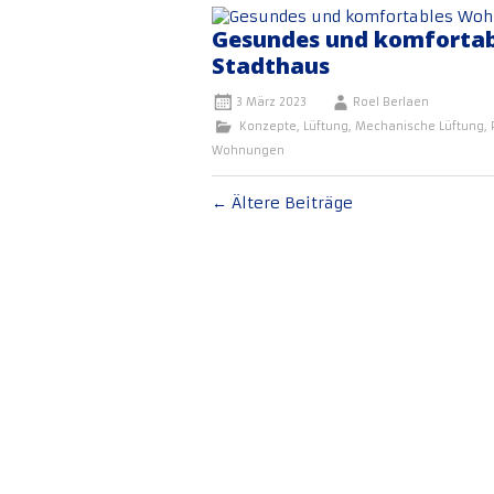
Gesundes und komfortab
Stadthaus
3 März 2023
Roel Berlaen
Konzepte
,
Lüftung
,
Mechanische Lüftung
,
Wohnungen
Beitragsnavigation
←
Ältere Beiträge