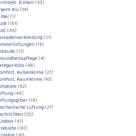
rchitekt. Einheit
(30)
rgent Alu
(34)
ilder
(1)
toB
(161)
toC
(86)
assadenverkleidung
(21)
ensterlüftungen
(16)
ebäude
(13)
esundheitspflege
(4)
ategorielos
(48)
omfort. Außenklima
(27)
omfort. Raumklima
(43)
onzepte
(62)
üftung
(48)
üftungsgitter
(18)
echanische Lüftung
(27)
achrichten
(50)
utdoor
(47)
rodukte
(161)
rojekte
(36)