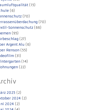
aumluftqualität
(15)
chule
(6)
onnenschutz
(70)
errassenüberdachung
(70)
extil-Sonnenschutz
(66)
hemen
(95)
ürbeschlag
(27)
ber Argent Alu
(6)
ber Renson
(55)
ideofilm
(31)
intergarten
(14)
ohnungen
(22)
Archiv
ärz 2025
(2)
ktober 2024
(2)
uni 2024
(2)
ai 2024
(4)