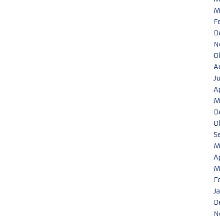
M
F
D
N
O
A
J
A
M
D
O
S
M
A
M
F
J
D
N