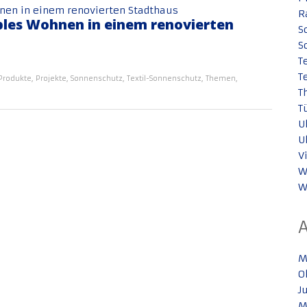
R
les Wohnen in einem renovierten
S
S
T
T
Produkte
,
Projekte
,
Sonnenschutz
,
Textil-Sonnenschutz
,
Themen
,
T
T
U
U
V
W
W
M
O
J
M