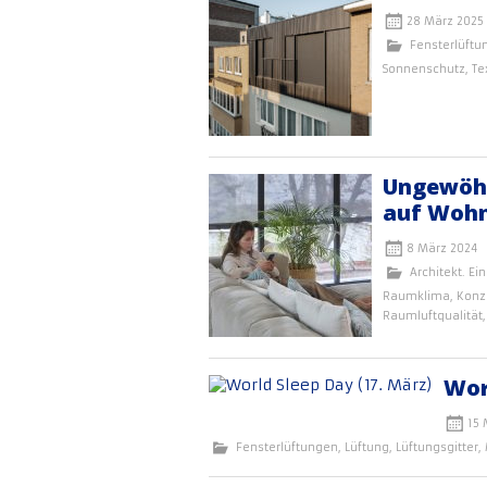
28 März 2025
Fensterlüftu
Sonnenschutz
,
Te
Ungewöhn
auf Woh
8 März 2024
Architekt. Ein
Raumklima
,
Konz
Raumluftqualität
Wor
15 
Fensterlüftungen
,
Lüftung
,
Lüftungsgitter
,