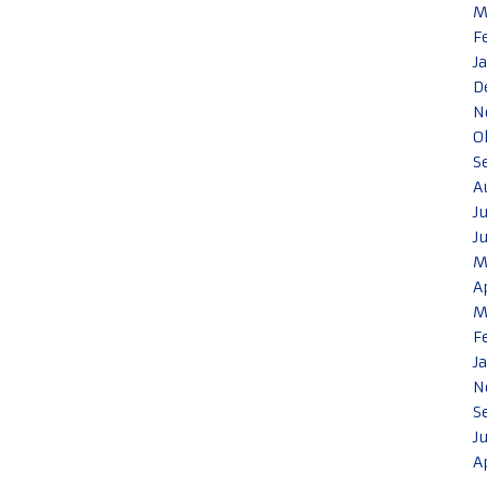
M
F
J
D
N
O
S
A
J
J
M
A
M
F
J
N
S
J
A