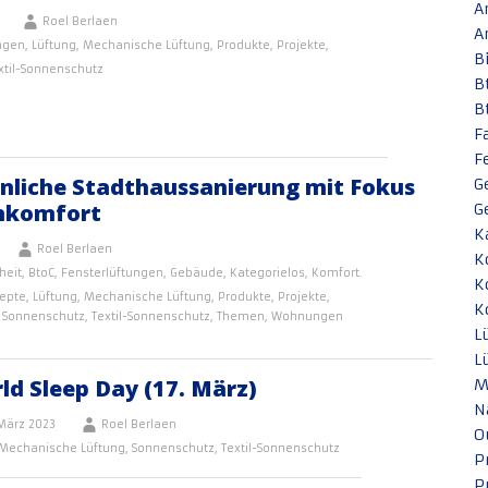
A
Roel Berlaen
A
ngen
,
Lüftung
,
Mechanische Lüftung
,
Produkte
,
Projekte
,
B
xtil-Sonnenschutz
B
B
F
F
liche Stadthaussanierung mit Fokus
G
nkomfort
G
K
Roel Berlaen
K
heit
,
BtoC
,
Fensterlüftungen
,
Gebäude
,
Kategorielos
,
Komfort.
K
epte
,
Lüftung
,
Mechanische Lüftung
,
Produkte
,
Projekte
,
K
,
Sonnenschutz
,
Textil-Sonnenschutz
,
Themen
,
Wohnungen
L
L
ld Sleep Day (17. März)
M
N
März 2023
Roel Berlaen
O
Mechanische Lüftung
,
Sonnenschutz
,
Textil-Sonnenschutz
P
P