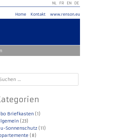
NL
FR
EN
DE
Home
Kontakt
www.renson.eu
m
uchen
ach:
Kategorien
lbo Briefkasten
(1)
llgemein
(23)
lu-Sonnenschutz
(11)
ppartemente
(8)