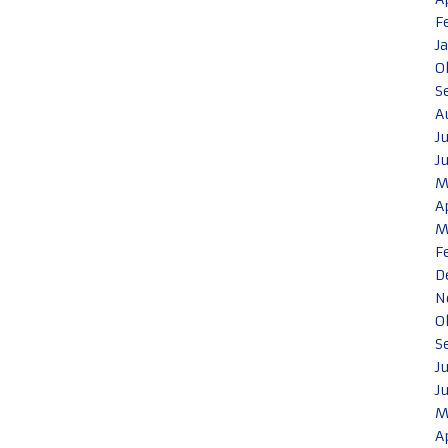
F
J
O
S
A
J
J
M
A
M
F
D
N
O
S
J
J
M
A