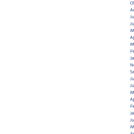
O
A
J
J
M
A
M
F
J
N
S
J
J
M
A
F
J
J
M
A