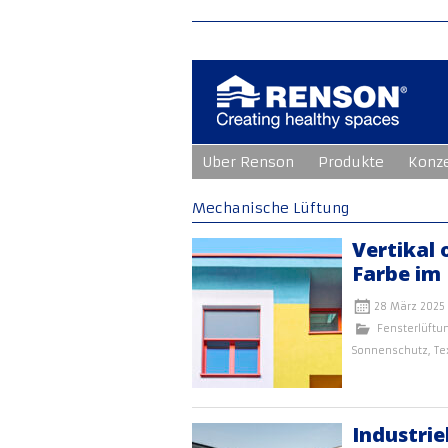
Zum
Uber Renson
Produkte
Konz
Inhalt
springen
Mechanische Lüftung
Vertikal 
Farbe im 
28 März 2025
Fensterlüftu
Sonnenschutz
,
Te
Industrie