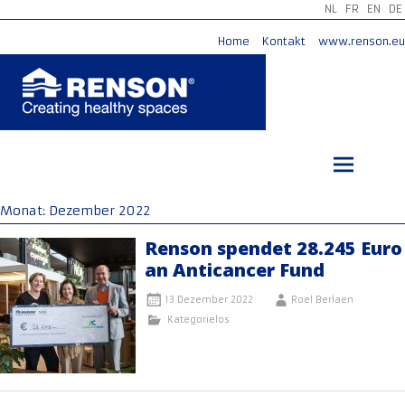
NL
FR
EN
DE
Home
Kontakt
www.renson.eu
Zum
Inhalt
springen
Monat:
Dezember 2022
Renson spendet 28.245 Euro
an Anticancer Fund
13 Dezember 2022
Roel Berlaen
Kategorielos