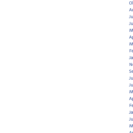
O
A
J
J
M
A
M
F
J
N
S
J
J
M
A
F
J
J
M
A