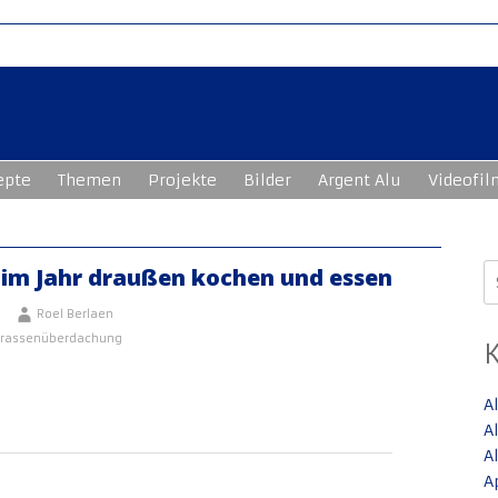
epte
Themen
Projekte
Bilder
Argent Alu
Videofil
S
 im Jahr draußen kochen und essen
n
Roel Berlaen
rrassenüberdachung
A
A
A
A