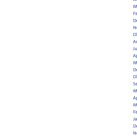
M
F
D
N
O
A
J
A
M
D
O
S
M
A
M
F
J
D
N