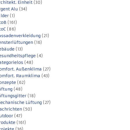
rchitekt. Einheit
(30)
rgent Alu
(34)
ilder
(1)
toB
(161)
toC
(86)
assadenverkleidung
(21)
ensterlüftungen
(16)
ebäude
(13)
esundheitspflege
(4)
ategorielos
(48)
omfort. Außenklima
(27)
omfort. Raumklima
(43)
onzepte
(62)
üftung
(48)
üftungsgitter
(18)
echanische Lüftung
(27)
achrichten
(50)
utdoor
(47)
rodukte
(161)
rojekte
(36)