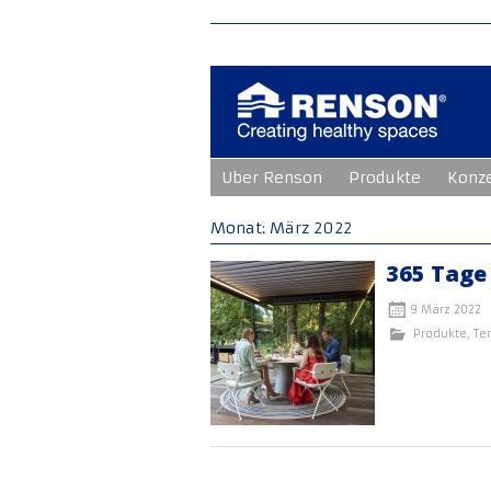
Zum
Uber Renson
Produkte
Konz
Inhalt
springen
Monat:
März 2022
365 Tage
9 März 2022
Produkte
,
Te