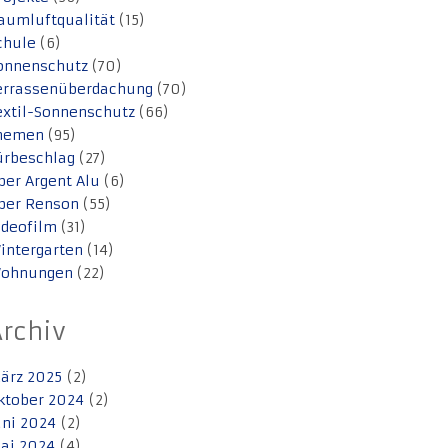
aumluftqualität
(15)
chule
(6)
onnenschutz
(70)
errassenüberdachung
(70)
extil-Sonnenschutz
(66)
hemen
(95)
ürbeschlag
(27)
ber Argent Alu
(6)
ber Renson
(55)
ideofilm
(31)
intergarten
(14)
ohnungen
(22)
Archiv
ärz 2025
(2)
ktober 2024
(2)
uni 2024
(2)
ai 2024
(4)