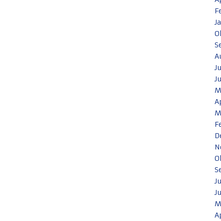
F
J
O
S
A
J
J
M
A
M
F
D
N
O
S
J
J
M
A