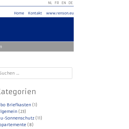
NL
FR
EN
DE
Home
Kontakt
www.renson.eu
m
uchen
ach:
Kategorien
lbo Briefkasten
(1)
llgemein
(23)
lu-Sonnenschutz
(11)
ppartemente
(8)