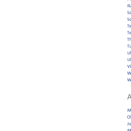
R
S
S
T
T
T
T
U
U
V
W
W
M
O
J
M