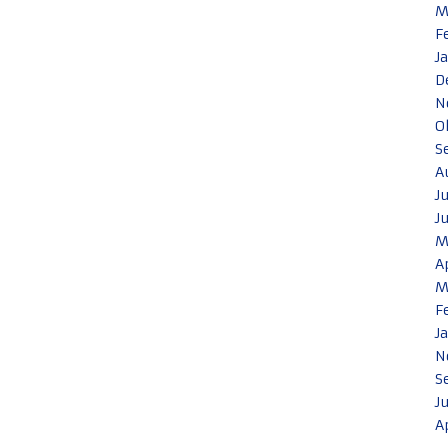
M
F
J
D
N
O
S
A
J
J
M
A
M
F
J
N
S
J
A