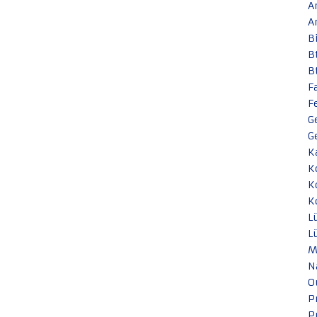
A
A
B
B
B
F
F
G
G
K
K
K
K
L
L
M
N
O
P
P