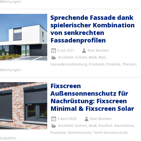
Wohnungen
Sprechende Fassade dank
spielerischer Kombination
von senkrechten
Fassadenprofilen
9 Juli 2021
Roel Berlaen
Architekt. Einheit
,
BtoB
,
BtoC
,
Fassadenverkleidung
,
Produkte
,
Projekte
,
Themen
,
Wohnungen
Fixscreen
Außensonnenschutz für
Nachrüstung: Fixscreen
Minimal & Fixscreen Solar
3 April 2020
Roel Berlaen
Architekt. Einheit
,
BtoB
,
Komfort. Raumklima
,
Produkte
,
Sonnenschutz
,
Textil-Sonnenschutz
,
Videofilm