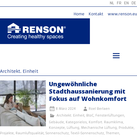
NL
FR
EN
DE
Home
Kontakt
www.renson.eu
Zum
Inhalt
springen
Architekt. Einheit
Ungewöhnliche
Stadthaussanierung mit
Fokus auf Wohnkomfort
8 März 2024
Roel Berlaen
Architekt. Einheit
,
BtoC
,
Fensterlüftungen
,
Gebäude
,
Kategorielos
,
Komfort. Raumklima
,
Konzepte
,
Lüftung
,
Mechanische Lüftung
,
Produkte
,
Projekte
,
Raumluftqualität
,
Sonnenschutz
,
Textil-Sonnenschutz
,
Themen
,