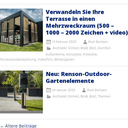
Verwandeln Sie Ihre
Terrasse in einen
Mehrzweckraum (500 –
1000 – 2000 Zeichen + video)
13 Februar 2020
Roel Berlaen
Architekt. Einheit
,
BtoB
,
BtoC
,
Komfort.
Außenklima
,
Konzepte
,
Produkte
,
Terrassenüberdachung
,
Videofilm
,
Wintergarten
Neu: Renson-Outdoor-
Gartenelemente
24 Januar 2020
Roel Berlaen
Architekt. Einheit
,
BtoB
,
BtoC
,
Themen
Beitragsnavigation
←
Ältere Beiträge