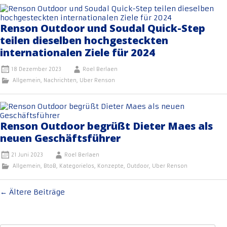
Renson Outdoor und Soudal Quick-Step
teilen dieselben hochgesteckten
internationalen Ziele für 2024
18 Dezember 2023
Roel Berlaen
Allgemein
,
Nachrichten
,
Uber Renson
Renson Outdoor begrüßt Dieter Maes als
neuen Geschäftsführer
21 Juni 2023
Roel Berlaen
Allgemein
,
BtoB
,
Kategorielos
,
Konzepte
,
Outdoor
,
Uber Renson
Beitragsnavigation
←
Ältere Beiträge