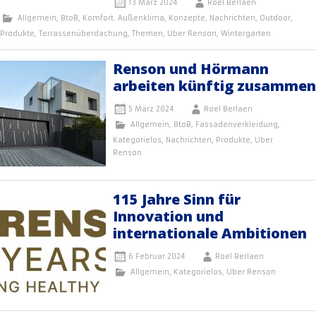
13 März 2024
Roel Berlaen
Allgemein
,
BtoB
,
Komfort. Außenklima
,
Konzepte
,
Nachrichten
,
Outdoor
,
Produkte
,
Terrassenüberdachung
,
Themen
,
Uber Renson
,
Wintergarten
Renson und Hörmann
arbeiten künftig zusammen
5 März 2024
Roel Berlaen
Allgemein
,
BtoB
,
Fassadenverkleidung
,
Kategorielos
,
Nachrichten
,
Produkte
,
Uber
Renson
115 Jahre Sinn für
Innovation und
internationale Ambitionen
6 Februar 2024
Roel Berlaen
Allgemein
,
Kategorielos
,
Uber Renson