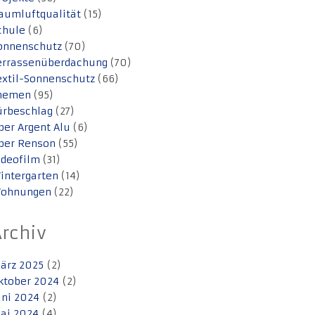
aumluftqualität
(15)
chule
(6)
onnenschutz
(70)
errassenüberdachung
(70)
extil-Sonnenschutz
(66)
hemen
(95)
ürbeschlag
(27)
ber Argent Alu
(6)
ber Renson
(55)
ideofilm
(31)
intergarten
(14)
ohnungen
(22)
Archiv
ärz 2025
(2)
ktober 2024
(2)
uni 2024
(2)
ai 2024
(4)