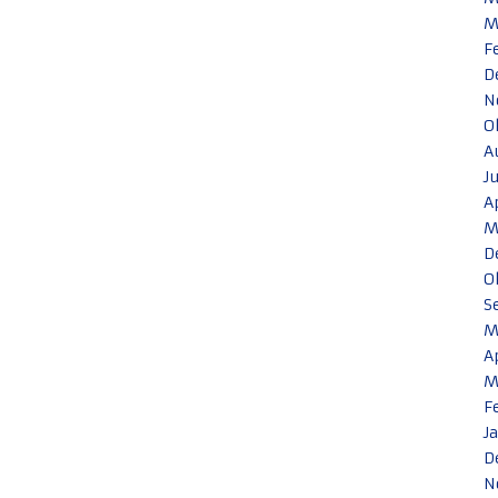
M
F
D
N
O
A
J
A
M
D
O
S
M
A
M
F
J
D
N