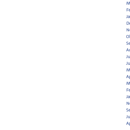
M
F
J
D
N
O
S
A
J
J
M
A
M
F
J
N
S
J
A