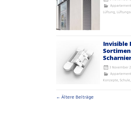
Appartemen
Lüftung
,
Lüftungsg
Invisible
Sortimen
Scharnie
3 November 2
Appartemen
Konzepte
,
Schule
Beitragsnavigation
←
Ältere Beiträge