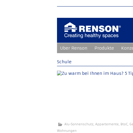
Zum
Uber Renson
Produkte
Konz
Inhalt
springen
Schule
Alu-Sonnenschutz
,
Appartemente
,
BtoC
,
G
Wohnungen