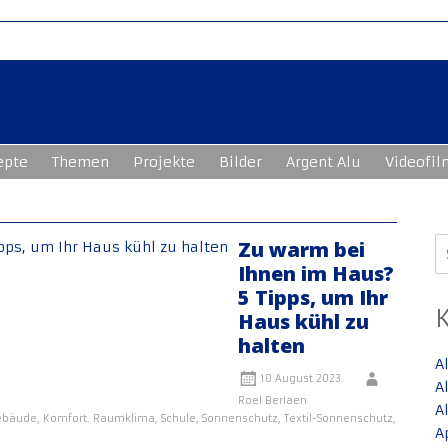
epte
Themen
Projekte
Bilder
Argent Alu
Videofil
S
Zu warm bei
n
Ihnen im Haus?
5 Tipps, um Ihr
Haus kühl zu
halten
A
10 August 2023
A
Roel Berlaen
A
ebäude
,
Komfort. Raumklima
,
Schule
,
Sonnenschutz
,
Textil-Sonnenschutz
,
A