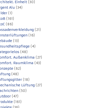
rchitekt. Einheit
(30)
rgent Alu
(34)
ilder
(1)
toB
(161)
toC
(86)
assadenverkleidung
(21)
ensterlüftungen
(16)
ebäude
(13)
esundheitspflege
(4)
ategorielos
(48)
omfort. Außenklima
(27)
omfort. Raumklima
(43)
onzepte
(62)
üftung
(48)
üftungsgitter
(18)
echanische Lüftung
(27)
achrichten
(50)
utdoor
(47)
rodukte
(161)
rojekte
(36)