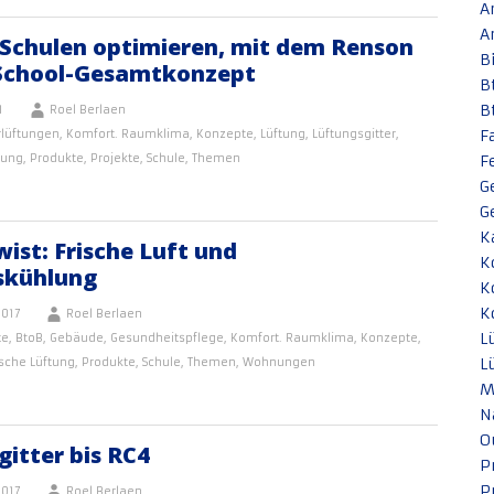
A
A
 Schulen optimieren, mit dem Renson
B
School-Gesamtkonzept
B
B
1
Roel Berlaen
F
rlüftungen
,
Komfort. Raumklima
,
Konzepte
,
Lüftung
,
Lüftungsgitter
,
tung
,
Produkte
,
Projekte
,
Schule
,
Themen
F
G
G
K
ist: Frische Luft und
K
skühlung
K
K
017
Roel Berlaen
L
te
,
BtoB
,
Gebäude
,
Gesundheitspflege
,
Komfort. Raumklima
,
Konzepte
,
L
sche Lüftung
,
Produkte
,
Schule
,
Themen
,
Wohnungen
M
N
O
itter bis RC4
P
P
017
Roel Berlaen