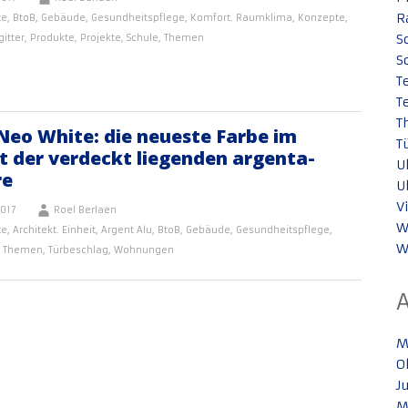
R
te
,
BtoB
,
Gebäude
,
Gesundheitspflege
,
Komfort. Raumklima
,
Konzepte
,
S
itter
,
Produkte
,
Projekte
,
Schule
,
Themen
S
T
T
T
 Neo White: die neueste Farbe im
T
t der verdeckt liegenden argenta-
U
re
U
V
017
Roel Berlaen
W
te
,
Architekt. Einheit
,
Argent Alu
,
BtoB
,
Gebäude
,
Gesundheitspflege
,
W
,
Themen
,
Türbeschlag
,
Wohnungen
M
O
J
M