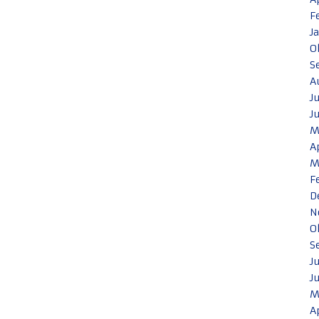
F
J
O
S
A
J
J
M
A
M
F
D
N
O
S
J
J
M
A