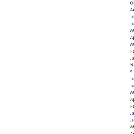
O
A
J
J
M
A
M
F
J
N
S
J
J
M
A
F
J
J
M
A