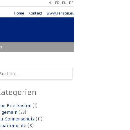
NL
FR
EN
DE
Home
Kontakt
www.renson.eu
m
uchen
ach:
Kategorien
lbo Briefkasten
(1)
llgemein
(23)
lu-Sonnenschutz
(11)
ppartemente
(8)