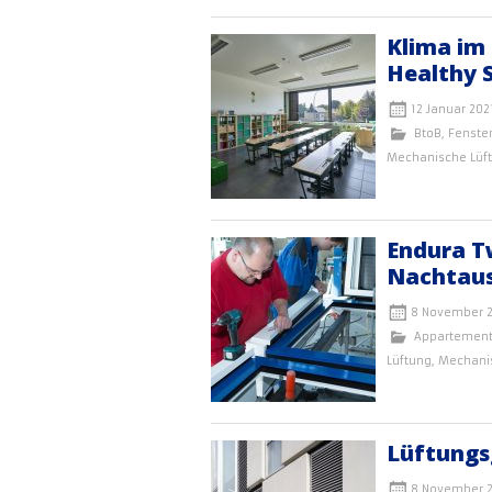
Klima im
Healthy 
12 Januar 202
BtoB
,
Fenste
Mechanische Lüf
Endura Tw
Nachtau
8 November 2
Appartemen
Lüftung
,
Mechani
Lüftungsg
8 November 2