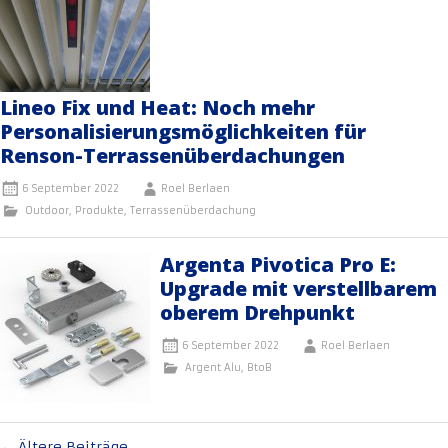
Lineo Fix und Heat: Noch mehr
Personalisierungsmöglichkeiten für
Renson-Terrassenüberdachungen
6 September 2022
Roel Berlaen
Outdoor
,
Produkte
,
Terrassenüberdachung
Argenta Pivotica Pro E:
Upgrade mit verstellbarem
oberem Drehpunkt
6 September 2022
Roel Berlaen
Argent Alu
,
BtoB
Beitragsnavigation
←
Ältere Beiträge