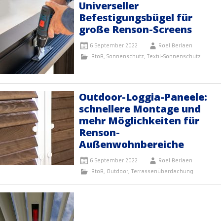
Universeller
Befestigungsbügel für
große Renson-Screens
6 September 2022
Roel Berlaen
BtoB
,
Sonnenschutz
,
Textil-Sonnenschutz
Outdoor-Loggia-Paneele:
schnellere Montage und
mehr Möglichkeiten für
Renson-
Außenwohnbereiche
6 September 2022
Roel Berlaen
BtoB
,
Outdoor
,
Terrassenüberdachung