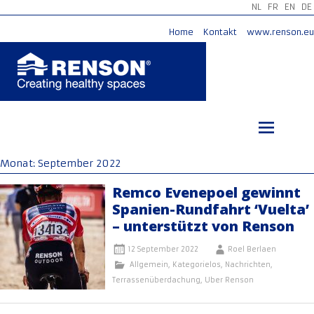
NL
FR
EN
DE
Home
Kontakt
www.renson.eu
Zum
Inhalt
springen
Monat:
September 2022
Remco Evenepoel gewinnt
Spanien-Rundfahrt ‘Vuelta’
– unterstützt von Renson
12 September 2022
Roel Berlaen
Allgemein
,
Kategorielos
,
Nachrichten
,
Terrassenüberdachung
,
Uber Renson