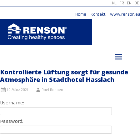
NL
FR
EN
DE
Home
Kontakt
www.renson.eu
Zum
Inhalt
springen
Kontrollierte Lüftung sorgt für gesunde
Atmosphäre in Stadthotel Hasslach
10 März 2021
Roel Berlaen
Username:
Password: