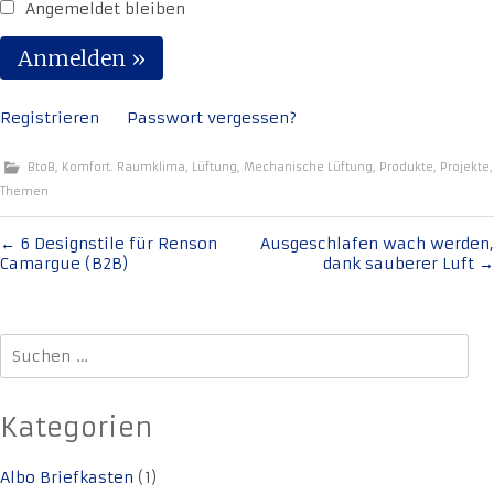
Angemeldet bleiben
Registrieren
Passwort vergessen?
BtoB
,
Komfort. Raumklima
,
Lüftung
,
Mechanische Lüftung
,
Produkte
,
Projekte
,
Themen
Beitragsnavigation
←
6 Designstile für Renson
Ausgeschlafen wach werden,
Camargue (B2B)
dank sauberer Luft
→
Suchen
nach:
Kategorien
Albo Briefkasten
(1)