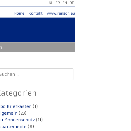
NL
FR
EN
DE
Home
Kontakt
www.renson.eu
m
uchen
ach:
Kategorien
lbo Briefkasten
(1)
llgemein
(23)
lu-Sonnenschutz
(11)
ppartemente
(8)