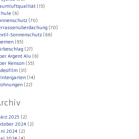
aumluftqualität
(15)
chule
(6)
onnenschutz
(70)
errassenüberdachung
(70)
extil-Sonnenschutz
(66)
hemen
(95)
ürbeschlag
(27)
ber Argent Alu
(6)
ber Renson
(55)
ideofilm
(31)
intergarten
(14)
ohnungen
(22)
Archiv
ärz 2025
(2)
ktober 2024
(2)
uni 2024
(2)
ai 2024
(4)