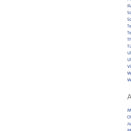
R
S
S
T
T
T
T
U
U
V
W
W
M
O
J
M