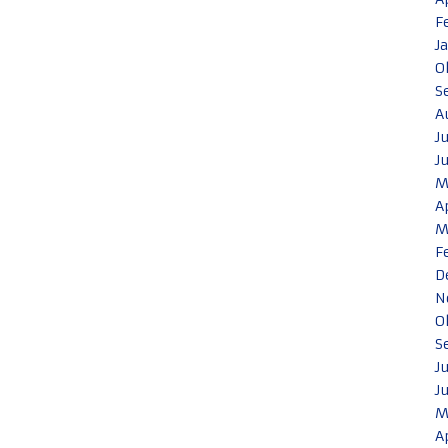
F
J
O
S
A
J
J
M
A
M
F
D
N
O
S
J
J
M
A