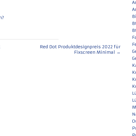
A
A
B
n?
B
B
F
F
t
Red Dot Produktdesignpreis 2022 für
G
Fixscreen Minimal
→
G
K
K
K
K
L
L
M
N
O
P
P