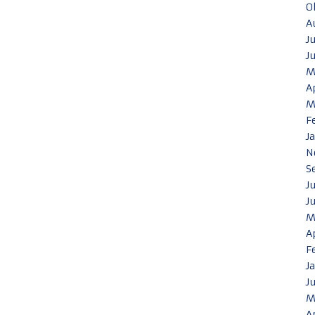
O
A
J
J
M
A
M
F
J
N
S
J
J
M
A
F
J
J
M
A