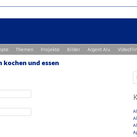
epte
Themen
Projekte
Bilder
Argent Alu
Videofil
n kochen und essen
S
n
A
A
A
A