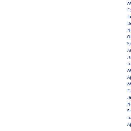
M
F
J
D
N
O
S
A
J
J
M
A
M
F
J
N
S
J
A