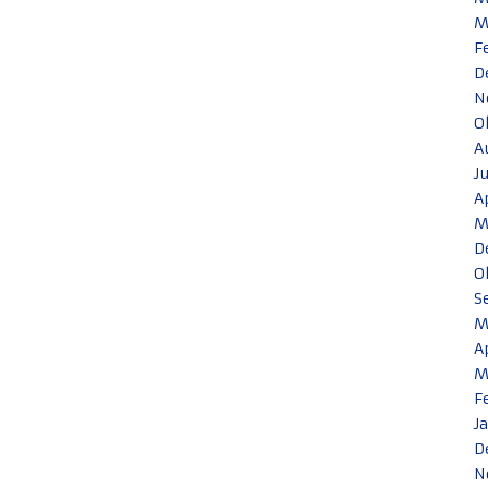
M
F
D
N
O
A
J
A
M
D
O
S
M
A
M
F
J
D
N