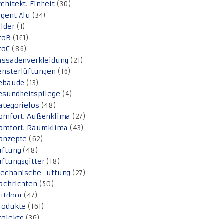
rchitekt. Einheit
(30)
rgent Alu
(34)
ilder
(1)
toB
(161)
toC
(86)
assadenverkleidung
(21)
ensterlüftungen
(16)
ebäude
(13)
esundheitspflege
(4)
ategorielos
(48)
omfort. Außenklima
(27)
omfort. Raumklima
(43)
onzepte
(62)
üftung
(48)
üftungsgitter
(18)
echanische Lüftung
(27)
achrichten
(50)
utdoor
(47)
rodukte
(161)
rojekte
(36)