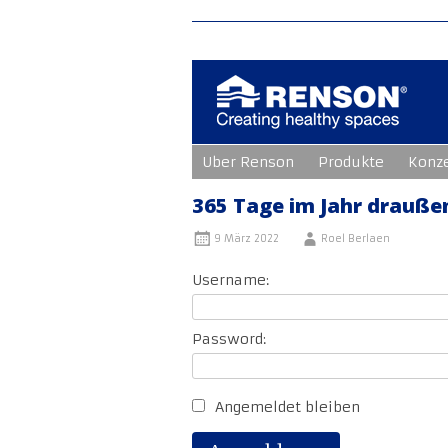
Zum
Uber Renson
Produkte
Konz
Inhalt
springen
365 Tage im Jahr drauße
9 März 2022
Roel Berlaen
Username:
Password:
Angemeldet bleiben