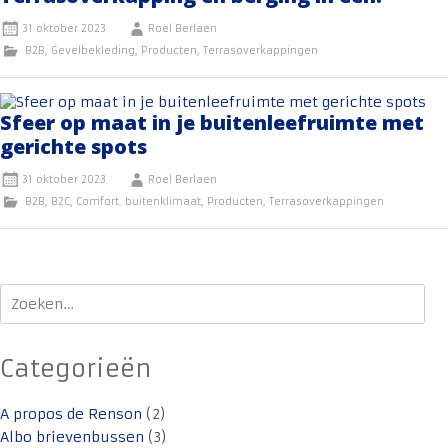
31 oktober 2023
Roel Berlaen
B2B
,
Gevelbekleding
,
Producten
,
Terrasoverkappingen
Sfeer op maat in je buitenleefruimte met
gerichte spots
31 oktober 2023
Roel Berlaen
B2B
,
B2C
,
Comfort. buitenklimaat
,
Producten
,
Terrasoverkappingen
Zoeken
naar:
Categorieën
A propos de Renson
(2)
Albo brievenbussen
(3)