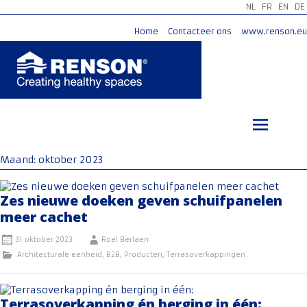
NL
FR
EN
DE
Home
Contacteer ons
www.renson.eu
Ga
naar
de
inhoud
Maand:
oktober 2023
Zes nieuwe doeken geven schuifpanelen
meer cachet
31 oktober 2023
Roel Berlaen
Architecturale eenheid
,
B2B
,
Producten
,
Terrasoverkappingen
Terrasoverkapping én berging in één: