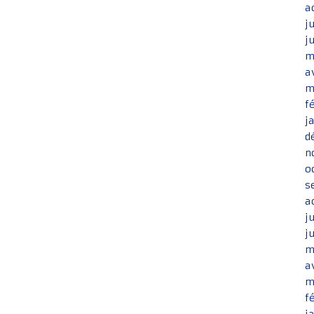
a
j
j
m
a
m
f
j
d
n
o
s
a
j
j
m
a
m
f