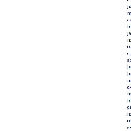
j
m
a
f
j
n
o
s
a
j
j
m
a
m
f
d
n
o
s