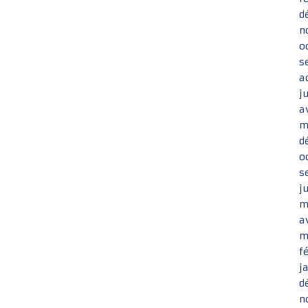
d
n
o
s
a
j
a
m
d
o
s
j
m
a
m
f
j
d
n