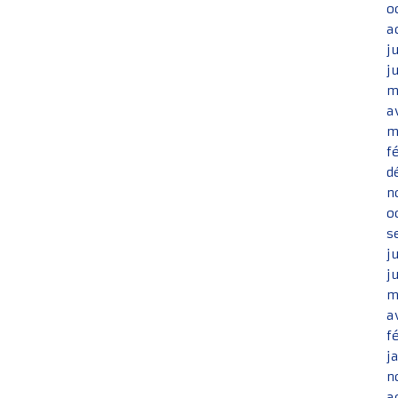
o
a
j
j
m
a
m
f
d
n
o
s
j
j
m
a
f
j
n
a