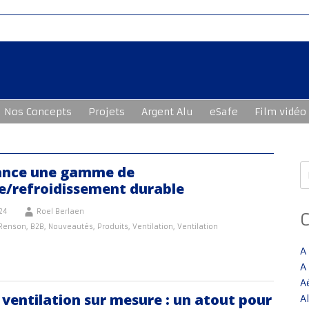
Nos Concepts
Projets
Argent Alu
eSafe
Film vidéo
R
ance une gamme de
e/refroidissement durable
24
Roel Berlaen
 Renson
,
B2B
,
Nouveautés
,
Produits
,
Ventilation
,
Ventilation
A
A
A
e ventilation sur mesure : un atout pour
A