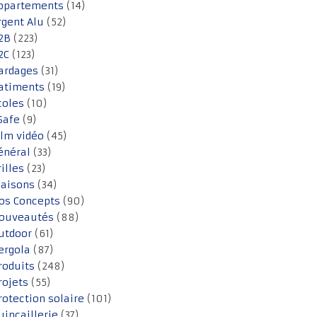
ppartements
(14)
rgent Alu
(52)
2B
(223)
2C
(123)
ardages
(31)
atiments
(19)
coles
(10)
Safe
(9)
ilm vidéo
(45)
énéral
(33)
rilles
(23)
aisons
(34)
os Concepts
(90)
ouveautés
(88)
utdoor
(61)
ergola
(87)
roduits
(248)
rojets
(55)
rotection solaire
(101)
uincaillerie
(37)