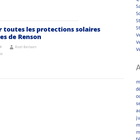
S
S
S
 toutes les protections solaires
S
V
res de Renson
V
24
Roel Berlaen
V
ie
m
d
o
s
a
j
m
m
f