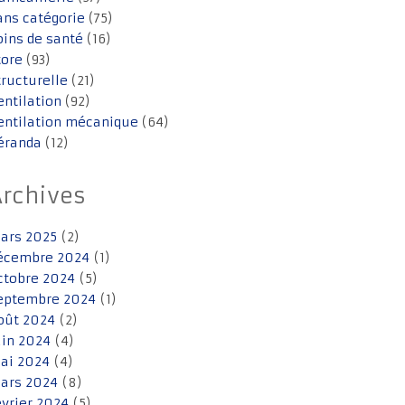
ans catégorie
(75)
oins de santé
(16)
tore
(93)
tructurelle
(21)
entilation
(92)
entilation mécanique
(64)
éranda
(12)
Archives
ars 2025
(2)
écembre 2024
(1)
ctobre 2024
(5)
eptembre 2024
(1)
oût 2024
(2)
uin 2024
(4)
ai 2024
(4)
ars 2024
(8)
évrier 2024
(5)