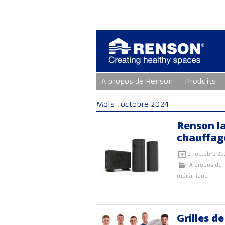
Aller
A propos de Renson
Produits
au
contenu
principal
Mois :
octobre 2024
Renson l
chauffag
21 octobre 20
A propos de
mécanique
Grilles d