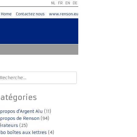
NL
FR
EN
DE
Home
Contactez nous
www.renson.eu
echercher :
Catégories
 propos d'Argent Alu
(11)
 propos de Renson
(94)
érateurs
(25)
lbo boîtes aux lettres
(4)