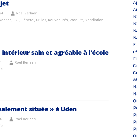
jet
A
A
24
Roel Berlaen
B
 Renson
,
B2B
,
Général
,
Grilles
,
Nouveautés
,
Produits
,
Ventilation
B
B
B
E
 intérieur sain et agréable à l’école
e
F
24
Roel Berlaen
G
ie
G
M
N
N
O
déalement située » à Uden
P
P
24
Roel Berlaen
P
ie
P
Q