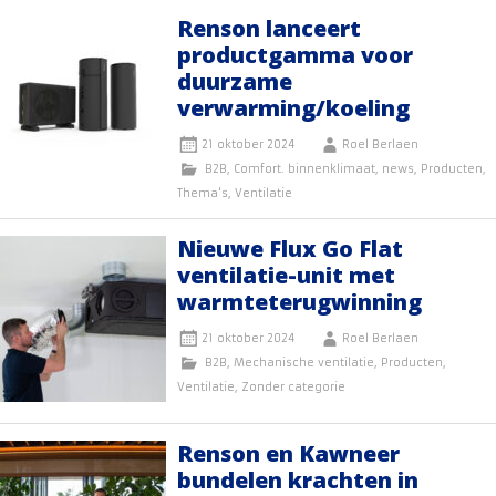
Renson lanceert
productgamma voor
duurzame
verwarming/koeling
21 oktober 2024
Roel Berlaen
B2B
,
Comfort. binnenklimaat
,
news
,
Producten
,
Thema's
,
Ventilatie
Nieuwe Flux Go Flat
ventilatie-unit met
warmteterugwinning
21 oktober 2024
Roel Berlaen
B2B
,
Mechanische ventilatie
,
Producten
,
Ventilatie
,
Zonder categorie
Renson en Kawneer
bundelen krachten in