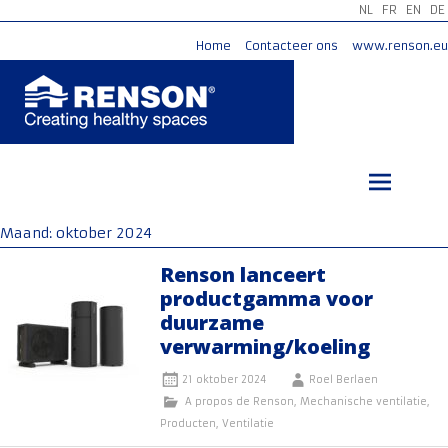
NL
FR
EN
DE
Home
Contacteer ons
www.renson.eu
Ga
naar
de
inhoud
Maand:
oktober 2024
Renson lanceert
productgamma voor
duurzame
verwarming/koeling
21 oktober 2024
Roel Berlaen
A propos de Renson
,
Mechanische ventilatie
,
Producten
,
Ventilatie