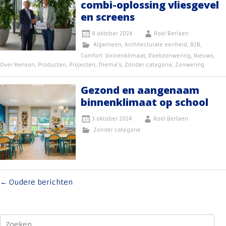
combi-oplossing vliesgevel
en screens
8 oktober 2024
Roel Berlaen
Algemeen
,
Architecturale eenheid
,
B2B
,
Comfort. binnenklimaat
,
Doekzonwering
,
Nieuws
,
Over Renson
,
Producten
,
Projecten
,
Thema's
,
Zonder categorie
,
Zonwering
Gezond en aangenaam
binnenklimaat op school
3 oktober 2024
Roel Berlaen
Zonder categorie
Berichten
←
Oudere berichten
navigatie
Zoeken