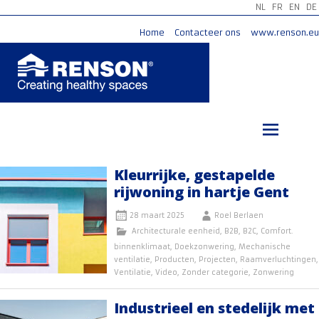
NL
FR
EN
DE
Home
Contacteer ons
www.renson.eu
Ga
naar
de
inhoud
Kleurrijke, gestapelde
rijwoning in hartje Gent
28 maart 2025
Roel Berlaen
Architecturale eenheid
,
B2B
,
B2C
,
Comfort.
binnenklimaat
,
Doekzonwering
,
Mechanische
ventilatie
,
Producten
,
Projecten
,
Raamverluchtingen
,
Ventilatie
,
Video
,
Zonder categorie
,
Zonwering
Industrieel en stedelijk met