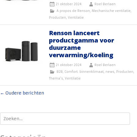
21 oktober 2024
Roel Berlaen
A propos de Renson
,
Mechanische ventilatie
,
Producten
,
Ventilatie
Renson lanceert
productgamma voor
duurzame
verwarming/koeling
21 oktober 2024
Roel Berlaen
B2B
,
Comfort. binnenklimaat
,
news
,
Producten
,
Thema's
,
Ventilatie
Berichten
←
Oudere berichten
navigatie
Zoeken
naar: