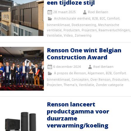
een tijdloze stijl
28 maart 2025
Roel Berlaen
Architecturale eenheid
,
B2B
,
B2C
,
Comfort.
binnenklimaat
,
Doekzonwering
,
Mechanische
ventilatie
,
Producten
,
Projecten
,
Raamverluchtingen
,
Ventilatie
,
Video
,
Zonwering
Renson One wint Belgian
Construction Award
6 december 2024
Roel Berlaen
A propos de Renson
,
Algemeen
,
B2B
,
Comfort.
binnenklimaat
,
Concepten
,
Over Renson
,
Producten
,
Projecten
,
Thema's
,
Ventilatie
,
Zonder categorie
Renson lanceert
productgamma voor
duurzame
verwarming/koeling