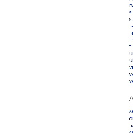
R
S
S
T
T
T
T
U
U
V
W
W
M
O
J
M