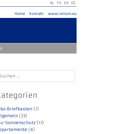
NL
FR
EN
DE
Home
Kontakt
www.renson.eu
m
uchen
ach:
Kategorien
lbo Briefkasten
(1)
llgemein
(23)
lu-Sonnenschutz
(11)
ppartemente
(8)