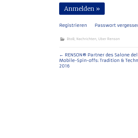
Registrieren
Passwort vergesse
BtoB
,
Nachrichten
,
Uber Renson
Beitragsnavigation
←
RENSON® Partner des Salone del
Mobile-Spin-offs: Tradition & Tech
2016