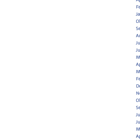
F
J
O
S
A
J
J
M
A
M
F
D
N
O
S
J
J
M
A