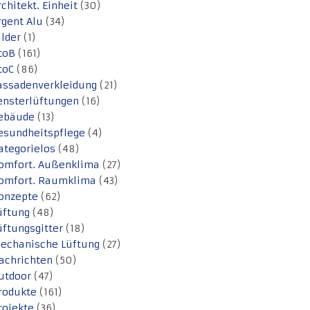
rchitekt. Einheit
(30)
rgent Alu
(34)
ilder
(1)
toB
(161)
toC
(86)
assadenverkleidung
(21)
ensterlüftungen
(16)
ebäude
(13)
esundheitspflege
(4)
ategorielos
(48)
omfort. Außenklima
(27)
omfort. Raumklima
(43)
onzepte
(62)
üftung
(48)
üftungsgitter
(18)
echanische Lüftung
(27)
achrichten
(50)
utdoor
(47)
rodukte
(161)
rojekte
(36)