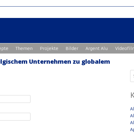
epte
Themen
Projekte
Bilder
Argent Alu
Videofil
lgischem Unternehmen zu globalem
S
n
A
A
A
A