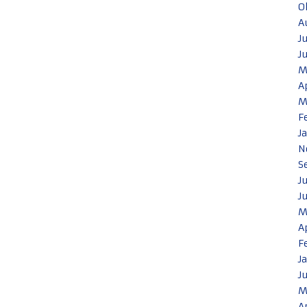
O
A
J
J
M
A
M
F
J
N
S
J
J
M
A
F
J
J
M
A