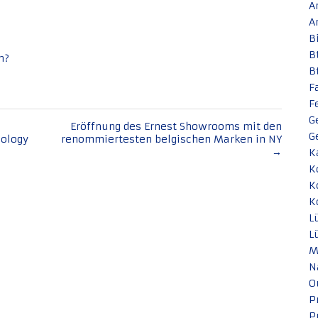
A
A
B
B
n?
B
F
F
G
Eröffnung des Ernest Showrooms mit den
G
nology
renommiertesten belgischen Marken in NY
→
K
K
K
K
L
L
M
N
O
P
P