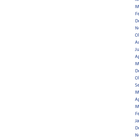
M
F
D
N
O
A
J
A
M
D
O
S
M
A
M
F
J
D
N