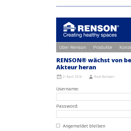
Zum
Uber Renson
Produkte
Konz
Inhalt
springen
RENSON® wächst von be
Akteur heran
21 April 2016
Roel Berlaen
Username:
Password:
Angemeldet bleiben