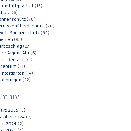
aumluftqualität
(15)
chule
(6)
onnenschutz
(70)
errassenüberdachung
(70)
extil-Sonnenschutz
(66)
hemen
(95)
ürbeschlag
(27)
ber Argent Alu
(6)
ber Renson
(55)
ideofilm
(31)
intergarten
(14)
ohnungen
(22)
Archiv
ärz 2025
(2)
ktober 2024
(2)
uni 2024
(2)
ai 2024
(4)