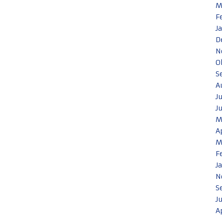
M
F
J
D
N
O
S
A
J
J
M
A
M
F
J
N
S
J
A