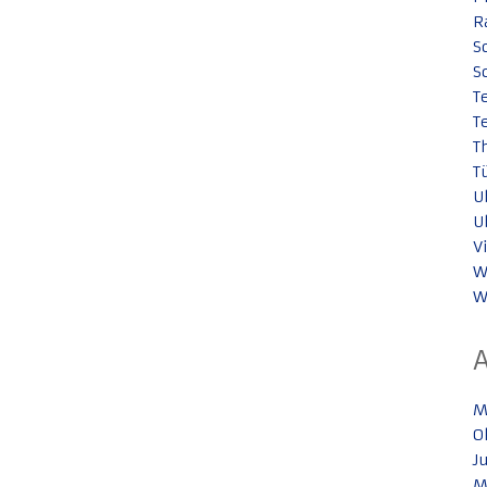
R
S
S
T
T
T
T
U
U
V
W
W
M
O
J
M