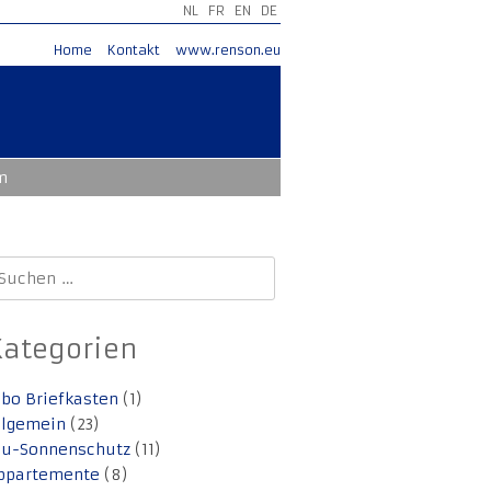
NL
FR
EN
DE
Home
Kontakt
www.renson.eu
m
uchen
ach:
Kategorien
lbo Briefkasten
(1)
llgemein
(23)
lu-Sonnenschutz
(11)
ppartemente
(8)