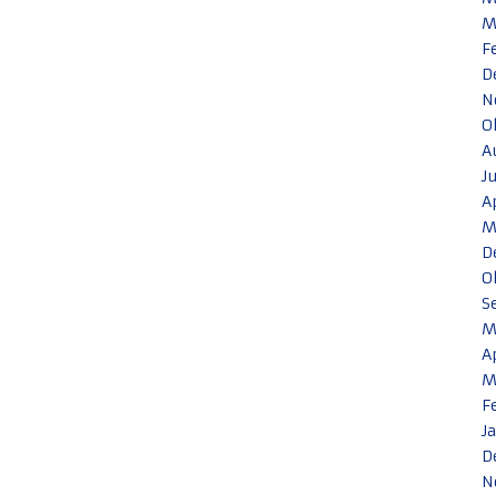
M
F
D
N
O
A
J
A
M
D
O
S
M
A
M
F
J
D
N