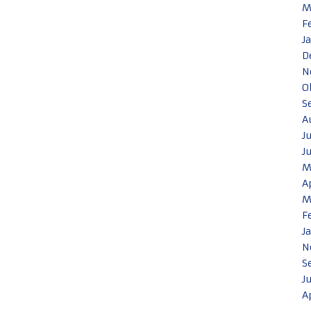
M
F
J
D
N
O
S
A
J
J
M
A
M
F
J
N
S
J
A