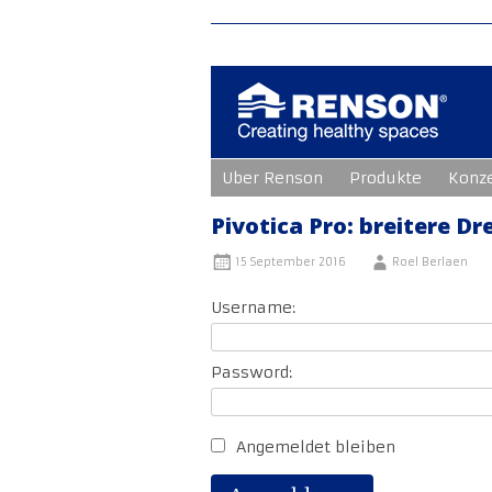
Zum
Uber Renson
Produkte
Konz
Inhalt
springen
Pivotica Pro: breitere D
15 September 2016
Roel Berlaen
Username:
Password:
Angemeldet bleiben