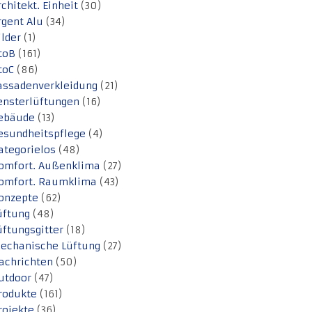
rchitekt. Einheit
(30)
rgent Alu
(34)
ilder
(1)
toB
(161)
toC
(86)
assadenverkleidung
(21)
ensterlüftungen
(16)
ebäude
(13)
esundheitspflege
(4)
ategorielos
(48)
omfort. Außenklima
(27)
omfort. Raumklima
(43)
onzepte
(62)
üftung
(48)
üftungsgitter
(18)
echanische Lüftung
(27)
achrichten
(50)
utdoor
(47)
rodukte
(161)
rojekte
(36)