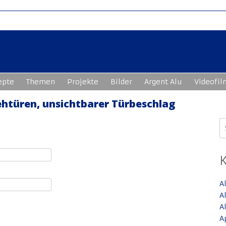
epte
Themen
Projekte
Bilder
Argent Alu
Videofil
rehtüren, unsichtbarer Türbeschlag
S
n
A
A
A
A