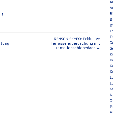
A
A
B
n?
B
B
F
F
RENSON SKYE®: Exklusive
G
ltung
Terrassenüberdachung mit
Lamellenschiebedach
→
G
K
K
K
K
L
L
M
N
O
P
P