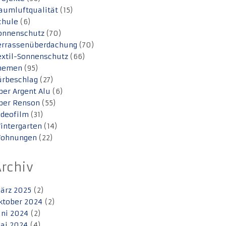
aumluftqualität
(15)
chule
(6)
onnenschutz
(70)
errassenüberdachung
(70)
extil-Sonnenschutz
(66)
hemen
(95)
ürbeschlag
(27)
ber Argent Alu
(6)
ber Renson
(55)
ideofilm
(31)
intergarten
(14)
ohnungen
(22)
Archiv
ärz 2025
(2)
ktober 2024
(2)
uni 2024
(2)
ai 2024
(4)