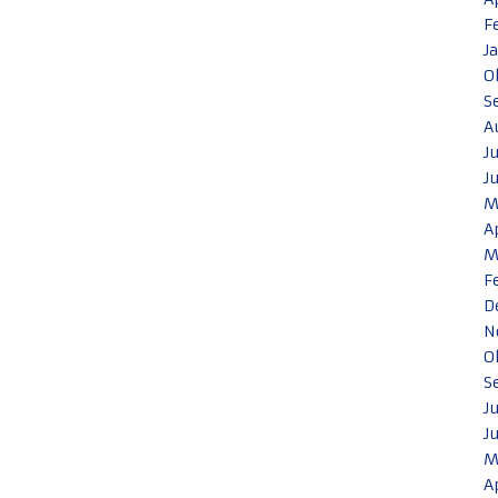
F
J
O
S
A
J
J
M
A
M
F
D
N
O
S
J
J
M
A