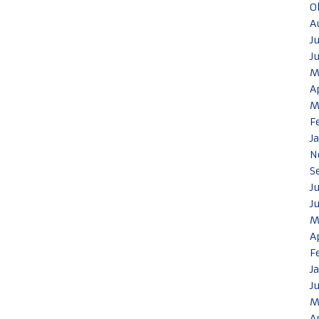
O
A
J
J
M
A
M
F
J
N
S
J
J
M
A
F
J
J
M
A