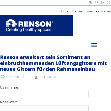
NL
FR
EN
DE
Home
Kontakt
www.renson.eu
Zum
Inhalt
springen
Renson erweitert sein Sortiment an
einbruchhemmenden Lüftungsgittern mit
neuen Gittern für den Rahmeneinbau
2 November 2016
Roel Berlaen
Username:
Password: