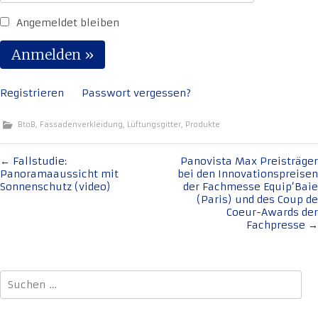
Angemeldet bleiben
Registrieren
Passwort vergessen?
BtoB
,
Fassadenverkleidung
,
Lüftungsgitter
,
Produkte
Beitragsnavigation
←
Fallstudie:
Panovista Max Preisträger
Panoramaaussicht mit
bei den Innovationspreisen
Sonnenschutz (video)
der Fachmesse Equip‘Baie
(Paris) und des Coup de
Coeur-Awards der
Fachpresse
→
Suchen
nach: