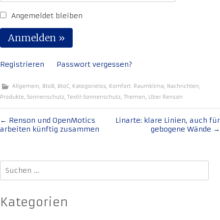
Angemeldet bleiben
Registrieren
Passwort vergessen?
Allgemein
,
BtoB
,
BtoC
,
Kategorielos
,
Komfort. Raumklima
,
Nachrichten
,
Produkte
,
Sonnenschutz
,
Textil-Sonnenschutz
,
Themen
,
Uber Renson
Beitragsnavigation
←
Renson und OpenMotics
Linarte: klare Linien, auch für
arbeiten künftig zusammen
gebogene Wände
→
Suchen
nach:
Kategorien