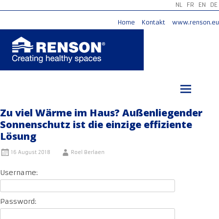
NL
FR
EN
DE
Home
Kontakt
www.renson.eu
Zum
Inhalt
springen
Zu viel Wärme im Haus? Außenliegender
Sonnenschutz ist die einzige effiziente
Lösung
16 August 2018
Roel Berlaen
Username:
Password: