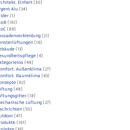
rchitekt. Einheit
(30)
rgent Alu
(34)
ilder
(1)
toB
(161)
toC
(86)
assadenverkleidung
(21)
ensterlüftungen
(16)
ebäude
(13)
esundheitspflege
(4)
ategorielos
(48)
omfort. Außenklima
(27)
omfort. Raumklima
(43)
onzepte
(62)
üftung
(48)
üftungsgitter
(18)
echanische Lüftung
(27)
achrichten
(50)
utdoor
(47)
rodukte
(161)
rojekte
(36)