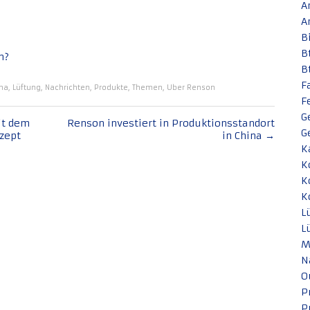
A
A
B
B
n?
B
F
ma
,
Lüftung
,
Nachrichten
,
Produkte
,
Themen
,
Uber Renson
F
G
it dem
Renson investiert in Produktionsstandort
G
zept
in China
→
K
K
K
K
L
L
M
N
O
P
P