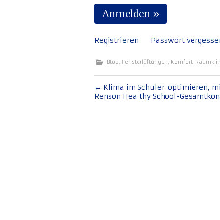
Registrieren
Passwort vergesse
BtoB
,
Fensterlüftungen
,
Komfort. Raumkli
Beitragsnavigation
←
Klima im Schulen optimieren, m
Renson Healthy School-Gesamtkon