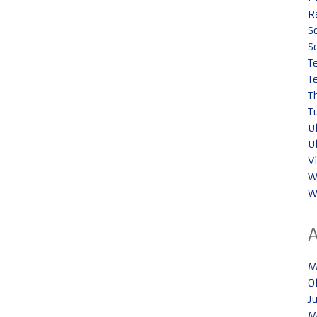
R
S
S
T
T
T
T
U
U
V
W
W
M
O
J
M