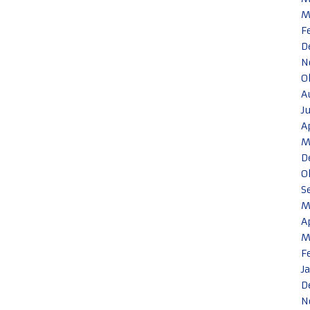
M
F
D
N
O
A
J
A
M
D
O
S
M
A
M
F
J
D
N