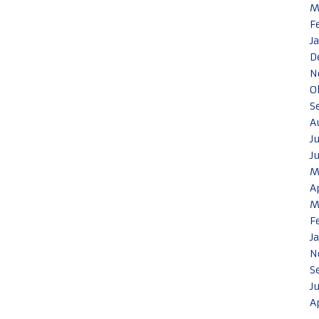
M
F
J
D
N
O
S
A
J
J
M
A
M
F
J
N
S
J
A