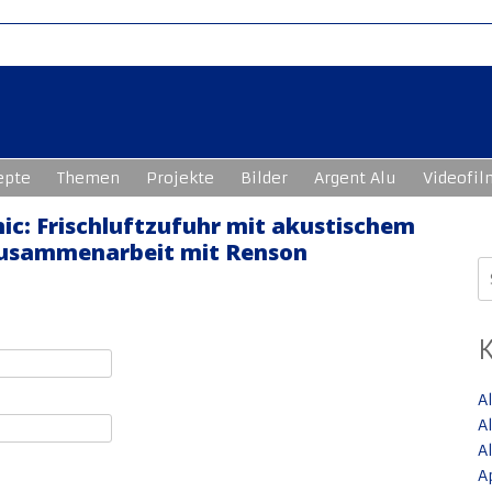
epte
Themen
Projekte
Bilder
Argent Alu
Videofil
c: Frischluftzufuhr mit akustischem
Zusammenarbeit mit Renson
S
n
A
A
A
A