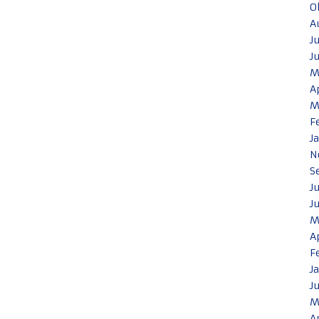
O
A
J
J
M
A
M
F
J
N
S
J
J
M
A
F
J
J
M
A