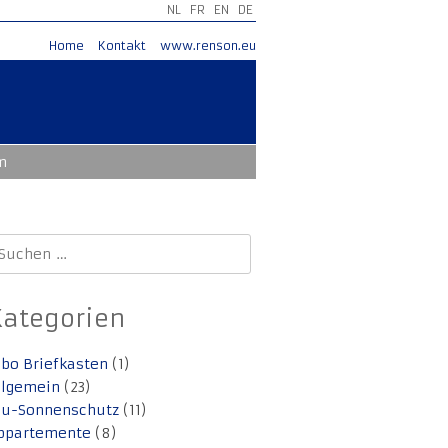
NL
FR
EN
DE
Home
Kontakt
www.renson.eu
m
uchen
ach:
Kategorien
lbo Briefkasten
(1)
llgemein
(23)
lu-Sonnenschutz
(11)
ppartemente
(8)