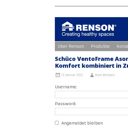
Zum
Uber Renson
Produkte
Konz
Inhalt
springen
Schüco VentoFrame Asoni
Komfort kombiniert in 
12 Januar 2021
Roel Berlaen
Username:
Password:
Angemeldet bleiben