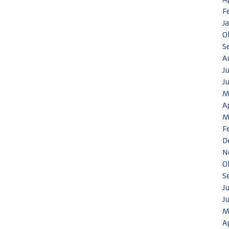
F
J
O
S
A
J
J
M
A
M
F
D
N
O
S
J
J
M
A