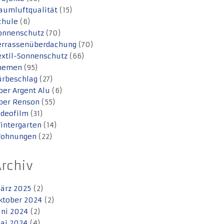
aumluftqualität
(15)
chule
(6)
onnenschutz
(70)
errassenüberdachung
(70)
extil-Sonnenschutz
(66)
hemen
(95)
ürbeschlag
(27)
ber Argent Alu
(6)
ber Renson
(55)
ideofilm
(31)
intergarten
(14)
ohnungen
(22)
Archiv
ärz 2025
(2)
ktober 2024
(2)
uni 2024
(2)
ai 2024
(4)