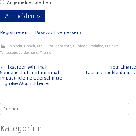
Angemeldet bleiben
Registrieren
Passwort vergessen?
Architekt. Einheit
,
BtoB
,
BtoC
,
Konzepte
,
Outdoor
,
Produkte
,
Projekte
,
Terrassenüberdachung
,
Themen
Beitragsnavigation
←
Fixscreen Minimal:
Neu: Linarte
Sonnenschutz mit minimal
Fassadenbekleidung
→
Impact, Kleine Querschnitte
– große Möglichkeiten
Suchen
nach:
Kategorien