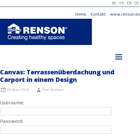
NL
FR
EN
DE
Home
Kontakt
www.renson.eu
Zum
Inhalt
springen
Canvas: Terrassenüberdachung und
Carport in einem Design
28 März 2018
Roel Berlaen
Username:
Password: