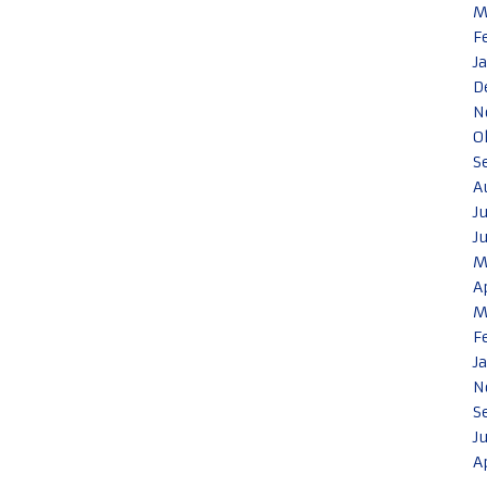
M
F
J
D
N
O
S
A
J
J
M
A
M
F
J
N
S
J
A