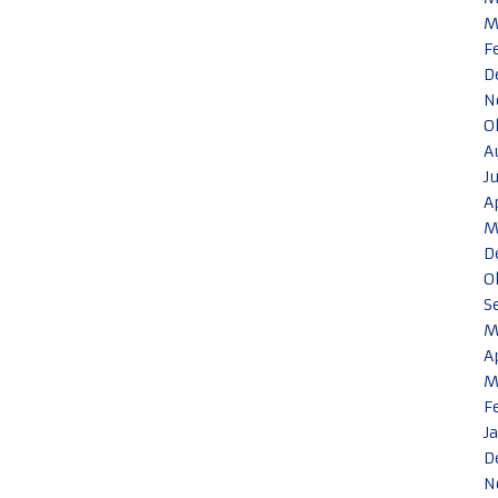
M
F
D
N
O
A
J
A
M
D
O
S
M
A
M
F
J
D
N