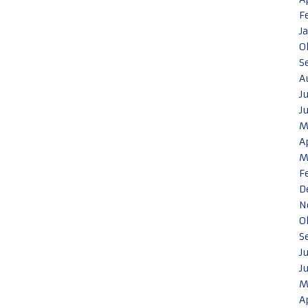
F
J
O
S
A
J
J
M
A
M
F
D
N
O
S
J
J
M
A