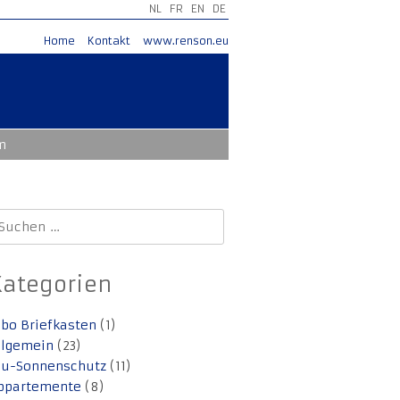
NL
FR
EN
DE
Home
Kontakt
www.renson.eu
m
uchen
ach:
Kategorien
lbo Briefkasten
(1)
llgemein
(23)
lu-Sonnenschutz
(11)
ppartemente
(8)