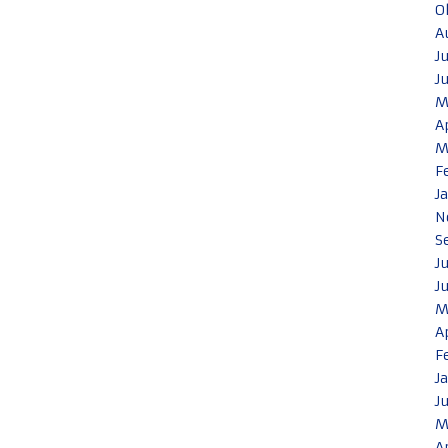
O
A
J
J
M
A
M
F
J
N
S
J
J
M
A
F
J
J
M
A