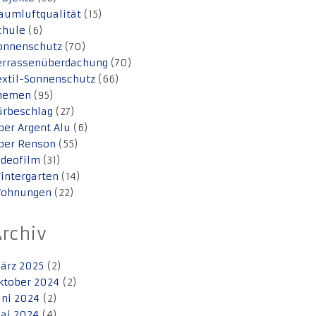
aumluftqualität
(15)
chule
(6)
onnenschutz
(70)
errassenüberdachung
(70)
extil-Sonnenschutz
(66)
hemen
(95)
ürbeschlag
(27)
ber Argent Alu
(6)
ber Renson
(55)
ideofilm
(31)
intergarten
(14)
ohnungen
(22)
Archiv
ärz 2025
(2)
ktober 2024
(2)
uni 2024
(2)
ai 2024
(4)