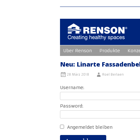
Zum
Uber Renson
Produkte
Konz
Inhalt
springen
Neu: Linarte Fassadenbe
28 März 2018
Roel Berlaen
Username:
Password:
Angemeldet bleiben