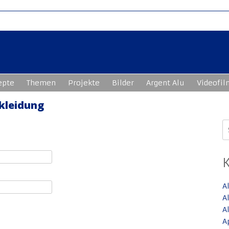
epte
Themen
Projekte
Bilder
Argent Alu
Videofil
kleidung
S
n
A
A
A
A