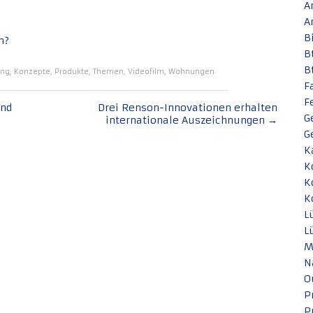
A
A
B
n?
B
B
ung
,
Konzepte
,
Produkte
,
Themen
,
Videofilm
,
Wohnungen
F
F
und
Drei Renson-Innovationen erhalten
G
internationale Auszeichnungen
→
G
K
K
K
K
L
L
M
N
O
P
P