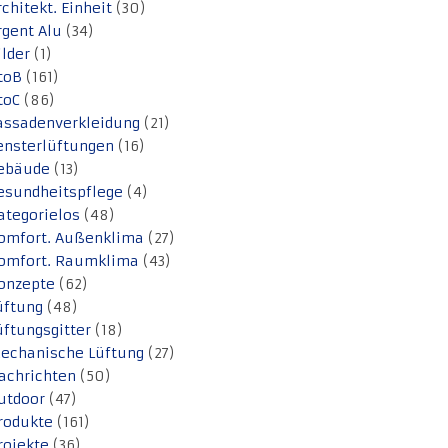
rchitekt. Einheit
(30)
rgent Alu
(34)
ilder
(1)
toB
(161)
toC
(86)
assadenverkleidung
(21)
ensterlüftungen
(16)
ebäude
(13)
esundheitspflege
(4)
ategorielos
(48)
omfort. Außenklima
(27)
omfort. Raumklima
(43)
onzepte
(62)
üftung
(48)
üftungsgitter
(18)
echanische Lüftung
(27)
achrichten
(50)
utdoor
(47)
rodukte
(161)
rojekte
(36)