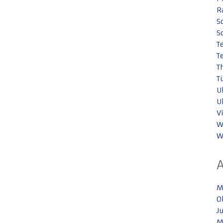
R
S
S
T
T
T
T
U
U
V
W
W
M
O
J
M