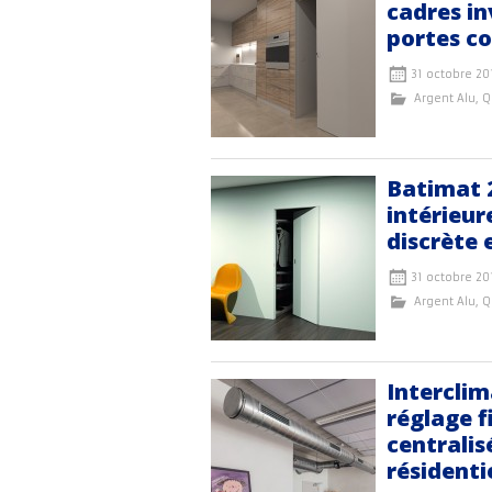
cadres in
portes c
31 octobre 20
Argent Alu
,
Q
Batimat 2
intérieur
discrète 
31 octobre 20
Argent Alu
,
Q
Interclim
réglage f
centralis
résidenti