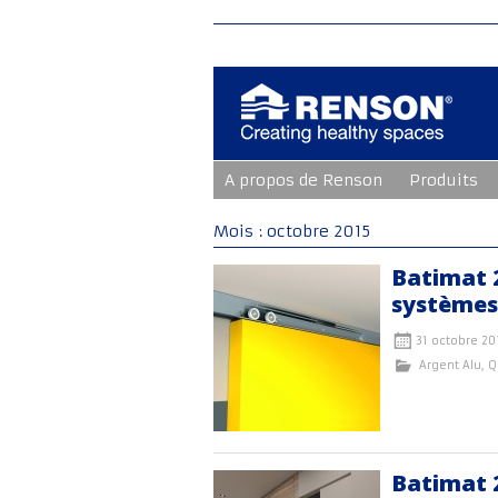
Aller
A propos de Renson
Produits
au
contenu
principal
Mois :
octobre 2015
Batimat 
systèmes
31 octobre 20
Argent Alu
,
Q
Batimat 2