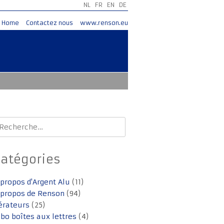
NL
FR
EN
DE
Home
Contactez nous
www.renson.eu
echercher :
Catégories
 propos d'Argent Alu
(11)
 propos de Renson
(94)
érateurs
(25)
lbo boîtes aux lettres
(4)