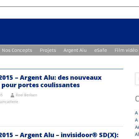
Nos Concepts
Projets
Argent Alu
eSafe
Film vidéo
R
2015 – Argent Alu: des nouveaux
 pour portes coulissantes
15
Roel Berlaen
uincaillerie
A
A
A
015 – Argent Alu – invisidoor® SD(X):
A