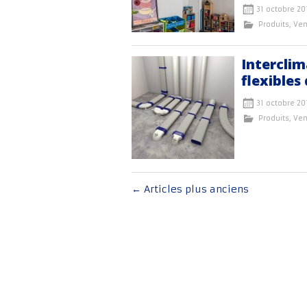
31 octobre 20
Produits
,
Ven
Interclim
flexibles
31 octobre 20
Produits
,
Ven
Navigation
←
Articles plus anciens
au
sein
des
articles