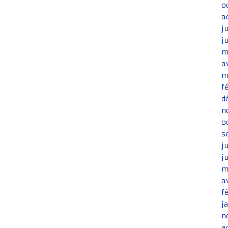
o
a
j
j
m
a
m
f
d
n
o
s
j
j
m
a
f
j
n
a