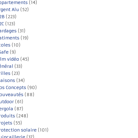
ppartements
(14)
rgent Alu
(52)
2B
(223)
2C
(123)
ardages
(31)
atiments
(19)
coles
(10)
Safe
(9)
ilm vidéo
(45)
énéral
(33)
rilles
(23)
aisons
(34)
os Concepts
(90)
ouveautés
(88)
utdoor
(61)
ergola
(87)
roduits
(248)
rojets
(55)
rotection solaire
(101)
uincaillerie
(37)