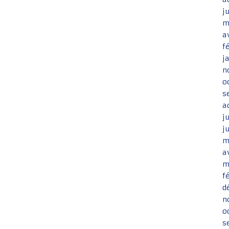
j
m
a
f
j
n
o
s
a
j
j
m
a
m
f
d
n
o
s