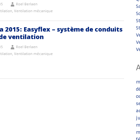
15
Roel Berlaen
S
tilation
,
Ventilation mécanique
S
S
a 2015: Easyflex – système de conduits
S
V
 de ventilation
V
15
Roel Berlaen
V
tilation
,
Ventilation mécanique
m
d
o
s
a
j
m
m
f