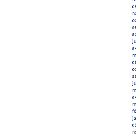
d
n
o
s
a
j
a
m
d
o
s
j
m
a
m
f
j
d
n