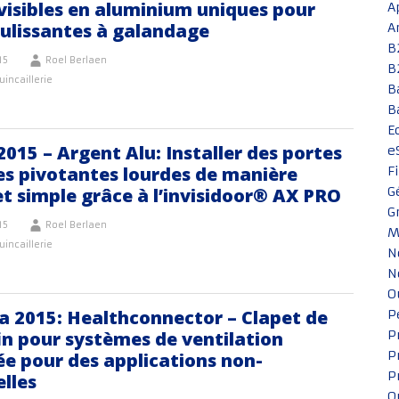
visibles en aluminium uniques pour
A
oulissantes à galandage
A
B
15
Roel Berlaen
B
uincaillerie
B
B
E
015 – Argent Alu: Installer des portes
e
es pivotantes lourdes de manière
F
et simple grâce à l’invisidoor® AX PRO
G
G
15
Roel Berlaen
M
uincaillerie
N
N
O
a 2015: Healthconnector – Clapet de
P
in pour systèmes de ventilation
P
P
ée pour des applications non-
P
elles
Q