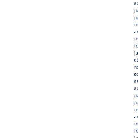
a
j
j
m
a
m
f
j
d
n
o
s
a
j
j
m
a
m
f