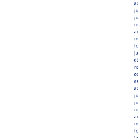
a
j
j
m
a
m
f
j
d
n
o
s
a
j
j
m
a
m
f