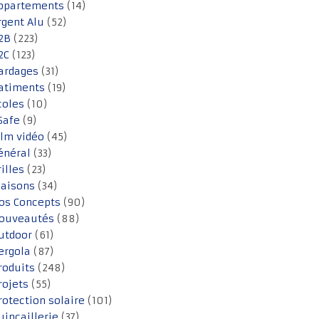
ppartements
(14)
rgent Alu
(52)
2B
(223)
2C
(123)
ardages
(31)
atiments
(19)
coles
(10)
Safe
(9)
ilm vidéo
(45)
énéral
(33)
rilles
(23)
aisons
(34)
os Concepts
(90)
ouveautés
(88)
utdoor
(61)
ergola
(87)
roduits
(248)
rojets
(55)
rotection solaire
(101)
uincaillerie
(37)