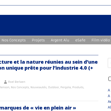
Nos Concepts
Projets
Argent Alu
eSafe
Film vidéo
R
cture et la nature réunies au sein d’une
n unique prête pour l’industrie 4.0 (+
Roel Berlaen
 Renson
,
Nos Concepts
,
Nouveautés
,
Outdoor
,
Pergola
,
Produits
,
A
A
A
marques de « vie en plein air »
A