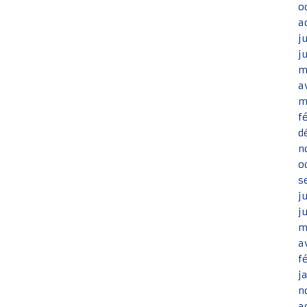
o
a
j
j
m
a
m
f
d
n
o
s
j
j
m
a
f
j
n
a