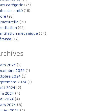
ans catégorie
(75)
oins de santé
(16)
tore
(93)
tructurelle
(21)
entilation
(92)
entilation mécanique
(64)
éranda
(12)
Archives
ars 2025
(2)
écembre 2024
(1)
ctobre 2024
(5)
eptembre 2024
(1)
oût 2024
(2)
uin 2024
(4)
ai 2024
(4)
ars 2024
(8)
évrier 2024
(5)