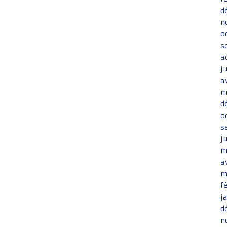
d
n
o
s
a
j
a
m
d
o
s
j
m
a
m
f
j
d
n