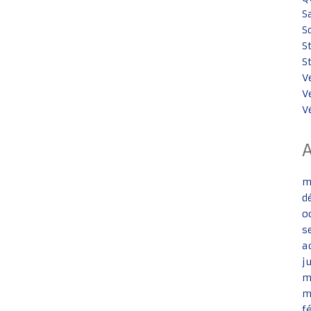
S
S
S
S
V
V
V
m
d
o
s
a
j
m
m
f