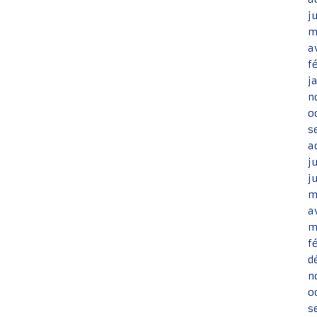
j
m
a
f
j
n
o
s
a
j
j
m
a
m
f
d
n
o
s