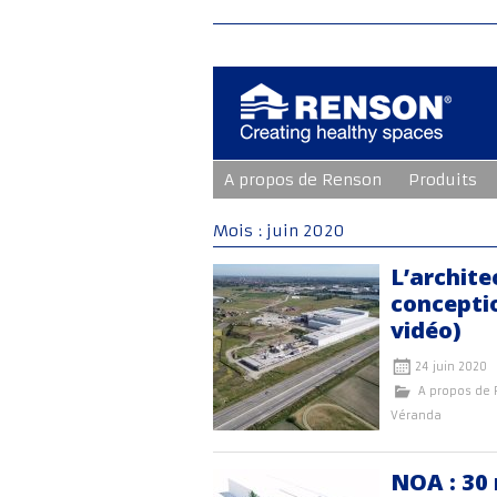
Aller
A propos de Renson
Produits
au
contenu
principal
Mois :
juin 2020
L’archite
conceptio
vidéo)
24 juin 2020
A propos de
Véranda
NOA : 30 