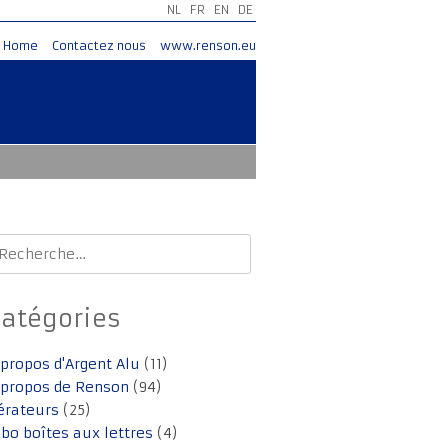
NL
FR
EN
DE
Home
Contactez nous
www.renson.eu
echercher :
Catégories
 propos d'Argent Alu
(11)
 propos de Renson
(94)
érateurs
(25)
lbo boîtes aux lettres
(4)