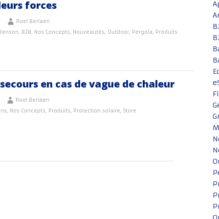
leurs forces
A
A
Roel Berlaen
B
 Renson
,
B2B
,
Nos Concepts
,
Nouveautés
,
Outdoor
,
Pergola
,
Produits
B
B
B
E
secours en cas de vague de chaleur
e
F
Roel Berlaen
G
ons
,
Nos Concepts
,
Produits
,
Protection solaire
,
Store
G
M
N
N
O
P
P
P
P
Q