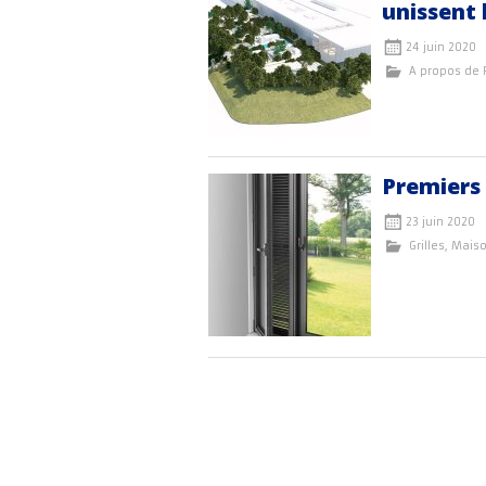
unissent 
24 juin 2020
A propos de
Premiers 
23 juin 2020
Grilles
,
Mais