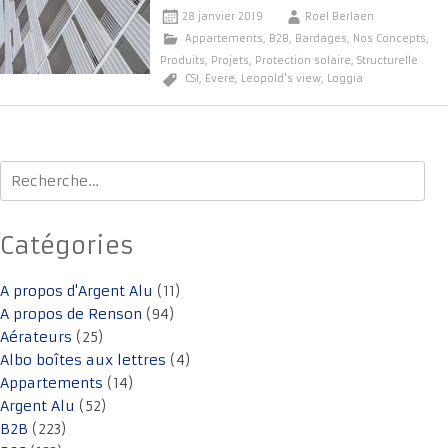
28 janvier 2019
Roel Berlaen
Appartements
,
B2B
,
Bardages
,
Nos Concepts
,
Produits
,
Projets
,
Protection solaire
,
Structurelle
CSI
,
Evere
,
Leopold's view
,
Loggia
Rechercher :
Catégories
A propos d'Argent Alu
(11)
A propos de Renson
(94)
Aérateurs
(25)
Albo boîtes aux lettres
(4)
Appartements
(14)
Argent Alu
(52)
B2B
(223)