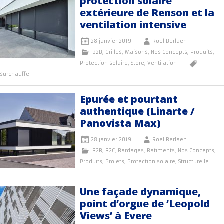
protection solaire
extérieure de Renson et la
ventilation intensive
28 janvier 2019
Roel Berlaen
B2B
,
Grilles
,
Maisons
,
Nos Concepts
,
Produits
,
Protection solaire
,
Store
,
Ventilation
surchauffe
Epurée et pourtant
authentique (Linarte /
Panovista Max)
28 janvier 2019
Roel Berlaen
B2B
,
B2C
,
Bardages
,
Batiments
,
Nos Concepts
,
Produits
,
Projets
,
Protection solaire
,
Structurelle
Une façade dynamique,
point d’orgue de ‘Leopold
Views’ à Evere