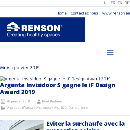
NL
FR
EN
DE
Home
Contactez nous
www.renson.eu
Aller
au
contenu
principal
Mois :
janvier 2019
Argenta Invisidoor S gagne le iF Design
Award 2019
30 janvier 2019
Roel Berlaen
A propos d'Argent Alu
,
Argent Alu
,
B2B
,
Quincaillerie
Eviter la surchaufe avec la