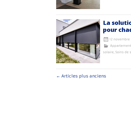
La soluti
pour cha
12 novembre 
Appartemen
solaire
,
Soins de 
Navigation
←
Articles plus anciens
au
sein
des
articles