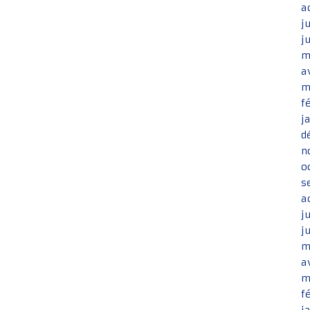
a
j
j
m
a
m
f
j
d
n
o
s
a
j
j
m
a
m
f