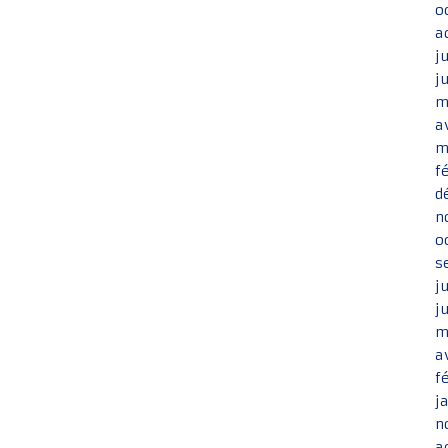
o
a
j
j
m
a
m
f
d
n
o
s
j
j
m
a
f
j
n
a