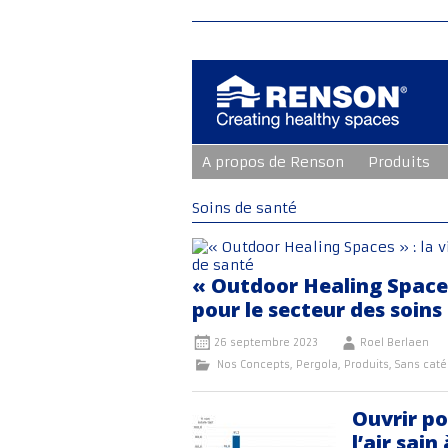
Aller
A propos de Renson
Produits
au
contenu
principal
Soins de santé
« Outdoor Healing Spaces 
pour le secteur des soins
26 septembre 2023
Roel Berlaen
Nos Concepts
,
Pergola
,
Produits
,
Sans caté
Ouvrir po
l’air sai