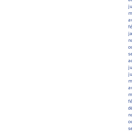
j
m
a
f
j
n
o
s
a
j
j
m
a
m
f
d
n
o
s