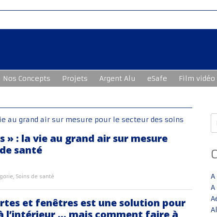
Nos Concepts
Projets
Argent Alu
eSafe
Film vidéo
R
» : la vie au grand air sur mesure
 de santé
A
gorie
,
Soins de santé
A
A
rtes et fenêtres est une solution pour
A
n à l’intérieur … mais comment faire à