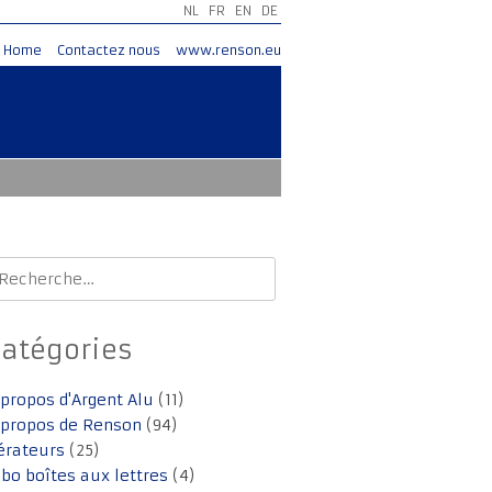
NL
FR
EN
DE
Home
Contactez nous
www.renson.eu
echercher :
Catégories
 propos d'Argent Alu
(11)
 propos de Renson
(94)
érateurs
(25)
lbo boîtes aux lettres
(4)