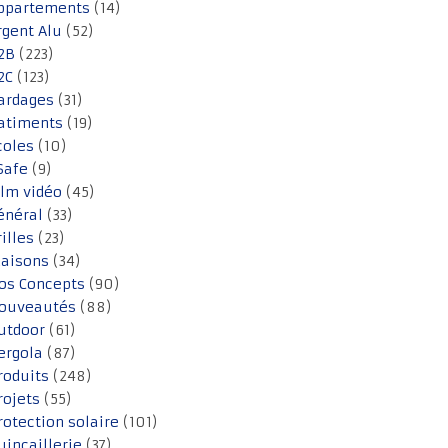
ppartements
(14)
rgent Alu
(52)
2B
(223)
2C
(123)
ardages
(31)
atiments
(19)
coles
(10)
Safe
(9)
ilm vidéo
(45)
énéral
(33)
rilles
(23)
aisons
(34)
os Concepts
(90)
ouveautés
(88)
utdoor
(61)
ergola
(87)
roduits
(248)
rojets
(55)
rotection solaire
(101)
uincaillerie
(37)