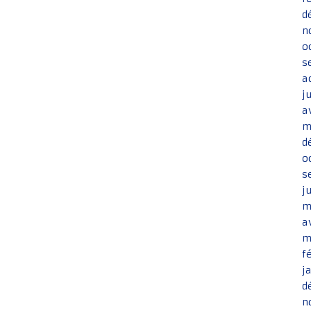
d
n
o
s
a
j
a
m
d
o
s
j
m
a
m
f
j
d
n