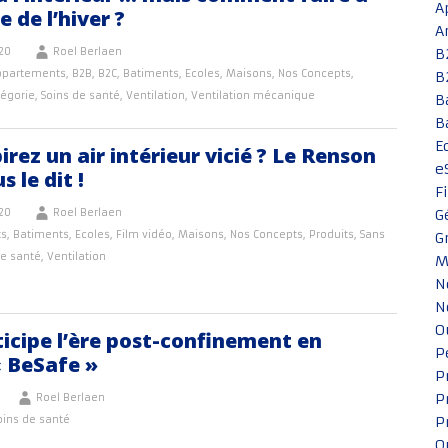
A
e de l’hiver ?
A
20
Roel Berlaen
B
ppartements
,
B2B
,
B2C
,
Batiments
,
Ecoles
,
Maisons
,
Nos Concepts
,
B
tégorie
,
Soins de santé
,
Ventilation
,
Ventilation mécanique
B
B
E
irez un air intérieur vicié ? Le Renson
e
 le dit !
F
20
Roel Berlaen
G
ts
,
Batiments
,
Ecoles
,
Film vidéo
,
Maisons
,
Nos Concepts
,
Produits
,
Sans
G
de santé
,
Ventilation
M
N
N
O
icipe l’ère post-confinement en
P
« BeSafe »
P
P
Roel Berlaen
oins de santé
P
Q