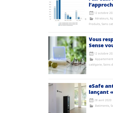
l’approch
12 octobre 20
Aérateurs
,
A
Produits
,
Sans ca
Vous resp
Sense vous
12 octobre 20
Appartemen
catégorie
,
Soins 
eSafe ant
lançant 
28 avril 2020
Batiments
,
S