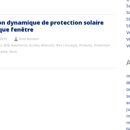
S
S
S
on dynamique de protection solaire
S
que fenêtre
V
V
2019
Roel Berlaen
V
ts
,
B2B
,
Batiments
,
Ecoles
,
Maisons
,
Nos Concepts
,
Produits
,
Protection
santé
,
Store
m
d
o
s
a
j
m
m
f