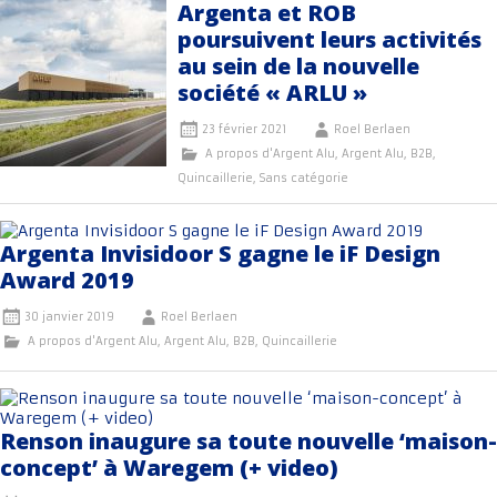
Argenta et ROB
poursuivent leurs activités
au sein de la nouvelle
société « ARLU »
23 février 2021
Roel Berlaen
A propos d'Argent Alu
,
Argent Alu
,
B2B
,
Quincaillerie
,
Sans catégorie
Argenta Invisidoor S gagne le iF Design
Award 2019
30 janvier 2019
Roel Berlaen
A propos d'Argent Alu
,
Argent Alu
,
B2B
,
Quincaillerie
Renson inaugure sa toute nouvelle ‘maison-
concept’ à Waregem (+ video)