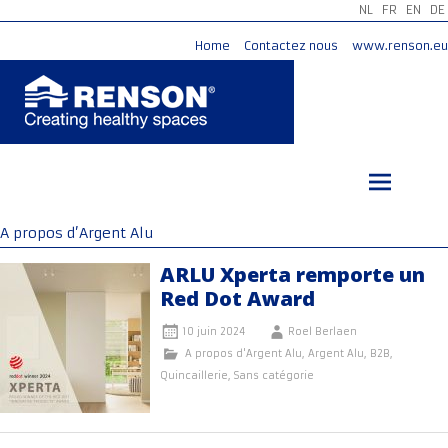
NL
FR
EN
DE
Home
Contactez nous
www.renson.eu
Aller
au
contenu
principal
A propos d’Argent Alu
ARLU Xperta remporte un
Red Dot Award
10 juin 2024
Roel Berlaen
A propos d'Argent Alu
,
Argent Alu
,
B2B
,
Quincaillerie
,
Sans catégorie