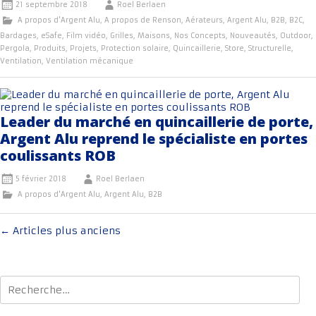
21 septembre 2018
Roel Berlaen
A propos d'Argent Alu
,
A propos de Renson
,
Aérateurs
,
Argent Alu
,
B2B
,
B2C
,
Bardages
,
eSafe
,
Film vidéo
,
Grilles
,
Maisons
,
Nos Concepts
,
Nouveautés
,
Outdoor
,
Pergola
,
Produits
,
Projets
,
Protection solaire
,
Quincaillerie
,
Store
,
Structurelle
,
Ventilation
,
Ventilation mécanique
Leader du marché en quincaillerie de porte,
Argent Alu reprend le spécialiste en portes
coulissants ROB
5 février 2018
Roel Berlaen
A propos d'Argent Alu
,
Argent Alu
,
B2B
Navigation
←
Articles plus anciens
au
sein
Rechercher :
des
articles