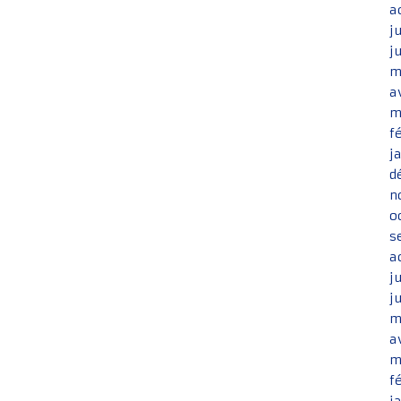
a
j
j
m
a
m
f
j
d
n
o
s
a
j
j
m
a
m
f