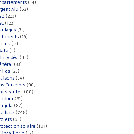
ppartements
(14)
rgent Alu
(52)
2B
(223)
2C
(123)
ardages
(31)
atiments
(19)
coles
(10)
Safe
(9)
ilm vidéo
(45)
énéral
(33)
rilles
(23)
aisons
(34)
os Concepts
(90)
ouveautés
(88)
utdoor
(61)
ergola
(87)
roduits
(248)
rojets
(55)
rotection solaire
(101)
uincaillerie
(37)