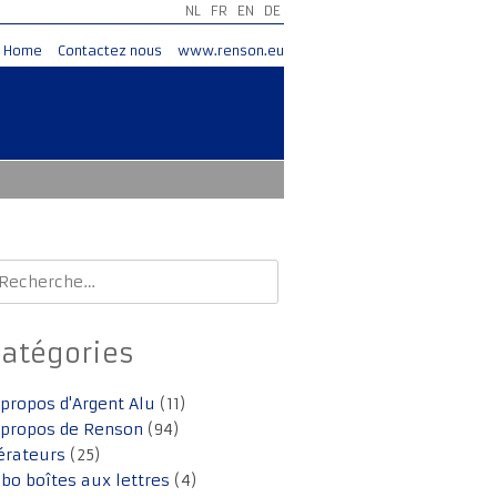
NL
FR
EN
DE
Home
Contactez nous
www.renson.eu
echercher :
Catégories
 propos d'Argent Alu
(11)
 propos de Renson
(94)
érateurs
(25)
lbo boîtes aux lettres
(4)