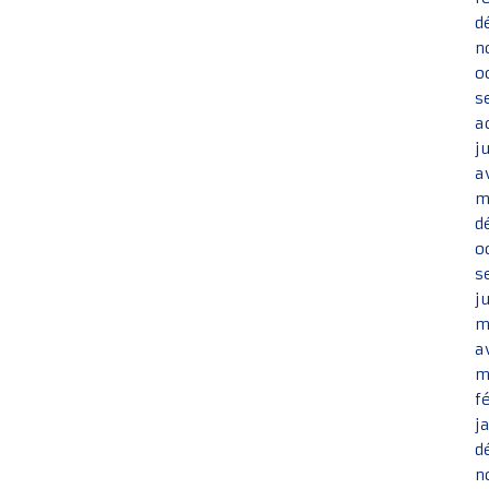
d
n
o
s
a
j
a
m
d
o
s
j
m
a
m
f
j
d
n