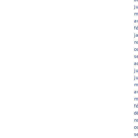
j
m
a
f
j
n
o
s
a
j
j
m
a
m
f
d
n
o
s