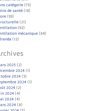
ans catégorie
(75)
oins de santé
(16)
tore
(93)
tructurelle
(21)
entilation
(92)
entilation mécanique
(64)
éranda
(12)
Archives
ars 2025
(2)
écembre 2024
(1)
ctobre 2024
(5)
eptembre 2024
(1)
oût 2024
(2)
uin 2024
(4)
ai 2024
(4)
ars 2024
(8)
évrier 2024
(5)