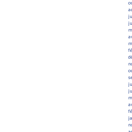
o
a
j
j
m
a
m
f
d
n
o
s
j
j
m
a
f
j
n
a