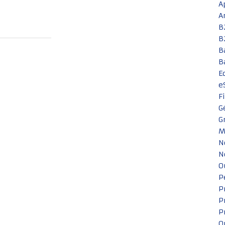
A
A
B
B
B
B
E
e
F
G
G
M
N
N
O
P
P
P
P
Q