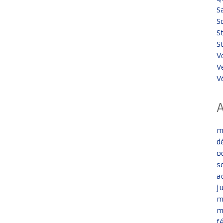
S
S
S
S
V
V
V
m
d
o
s
a
j
m
m
f