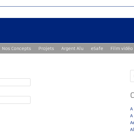
Nos Concepts
Projets
Argent Alu
eSafe
Film vidéo
R
A
A
A
A