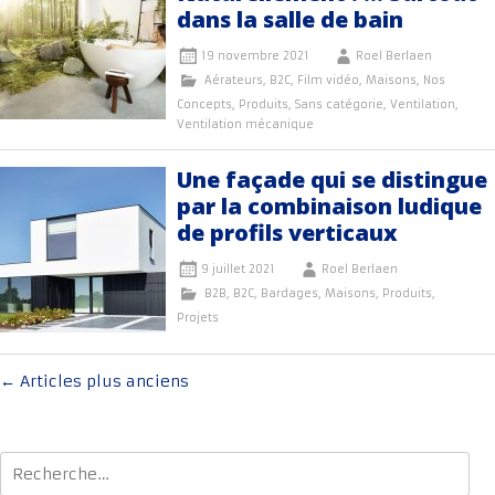
dans la salle de bain
19 novembre 2021
Roel Berlaen
Aérateurs
,
B2C
,
Film vidéo
,
Maisons
,
Nos
Concepts
,
Produits
,
Sans catégorie
,
Ventilation
,
Ventilation mécanique
Une façade qui se distingue
par la combinaison ludique
de profils verticaux
9 juillet 2021
Roel Berlaen
B2B
,
B2C
,
Bardages
,
Maisons
,
Produits
,
Projets
Navigation
←
Articles plus anciens
au
sein
Rechercher :
des