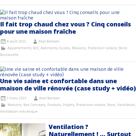
Il fait trop chaud chez vous ? Cinq conseils
pour une maison fraîche
8 août 2023
Roel Berlaen
Appartements
,
B2C
,
Batiments
,
Ecoles
,
Maisons
,
Protection solaire
,
Store
,
Structurelle
Une vie saine et confortable dans une
maison de ville rénovée (case study + vidéo)
3 mars 2023
Roel Berlaen
Maisons
,
Nos Concepts
,
Produits
,
Projets
,
Protection solaire
,
Store
,
Ventilation
,
Ventilation mécanique
Ventilation ?
Naturellement ! … Surtout