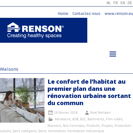
NL
FR
EN
DE
Home
Contactez nous
www.renson.eu
Aller
au
contenu
principal
Maisons
Le confort de l’habitat au
premier plan dans une
rénovation urbaine sortant
du commun
29 février 2024
Roel Berlaen
Aérateurs
,
B2B
,
B2C
,
Batiments
,
Film vidéo
,
Maisons
,
Nos Concepts
,
Produits
,
Projets
,
Protection
solaire
,
Sans catégorie
,
Store
,
Ventilation
,
Ventilation mécanique