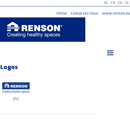
NL
FR
EN
DE
Home
Contactez nous
www.renson.eu
Aller
au
contenu
principal
Logos
JPG