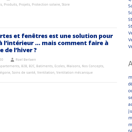
ts
,
Produits
,
Projets
,
Protection solaire
,
Store
S
S
S
S
V
rtes et fenêtres est une solution pour
V
n à l’intérieur … mais comment faire à
V
e de l’hiver ?
20
Roel Berlaen
ppartements
,
B2B
,
B2C
,
Batiments
,
Ecoles
,
Maisons
,
Nos Concepts
,
tégorie
,
Soins de santé
,
Ventilation
,
Ventilation mécanique
m
d
o
s
a
j
m
m
f