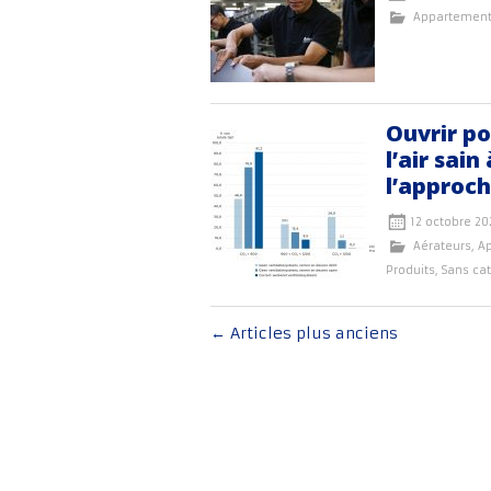
Appartemen
Ouvrir po
l’air sai
l’approch
12 octobre 20
Aérateurs
,
A
Produits
,
Sans ca
Navigation
←
Articles plus anciens
au
sein
des
articles