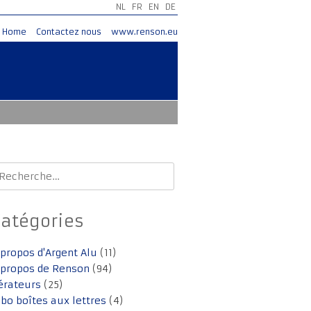
NL
FR
EN
DE
Home
Contactez nous
www.renson.eu
echercher :
Catégories
 propos d'Argent Alu
(11)
 propos de Renson
(94)
érateurs
(25)
lbo boîtes aux lettres
(4)