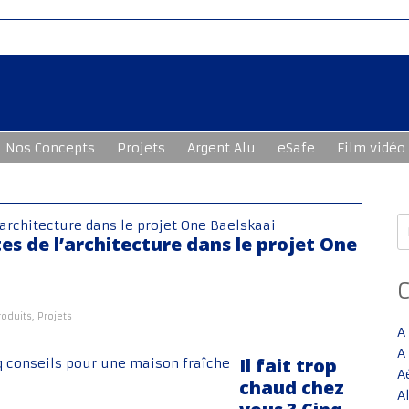
Nos Concepts
Projets
Argent Alu
eSafe
Film vidéo
R
tes de l’architecture dans le projet One
roduits
,
Projets
A
A
Il fait trop
A
chaud chez
A