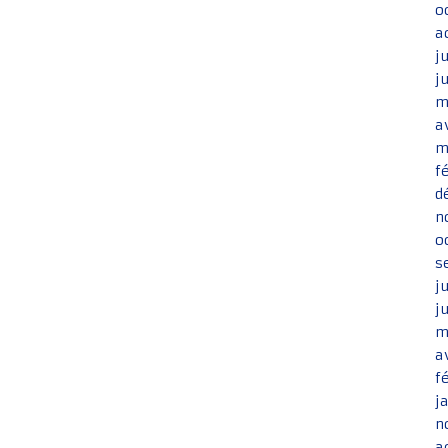
o
a
j
j
m
a
m
f
d
n
o
s
j
j
m
a
f
j
n
a