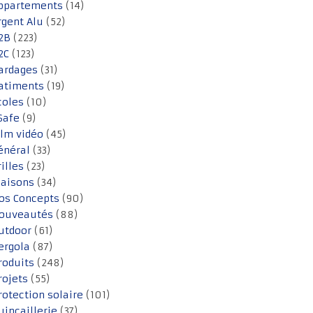
ppartements
(14)
rgent Alu
(52)
2B
(223)
2C
(123)
ardages
(31)
atiments
(19)
coles
(10)
Safe
(9)
ilm vidéo
(45)
énéral
(33)
rilles
(23)
aisons
(34)
os Concepts
(90)
ouveautés
(88)
utdoor
(61)
ergola
(87)
roduits
(248)
rojets
(55)
rotection solaire
(101)
uincaillerie
(37)