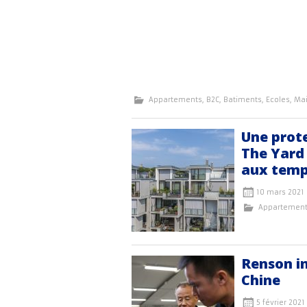
Appartements
,
B2C
,
Batiments
,
Ecoles
,
Ma
Une prote
The Yard 
aux temp
10 mars 2021
Appartemen
Renson in
Chine
5 février 2021