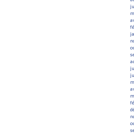
j
m
a
f
j
n
o
s
a
j
j
m
a
m
f
d
n
o
s