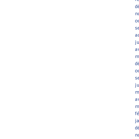
d
n
o
s
a
j
a
m
d
o
s
j
m
a
m
f
j
d
n