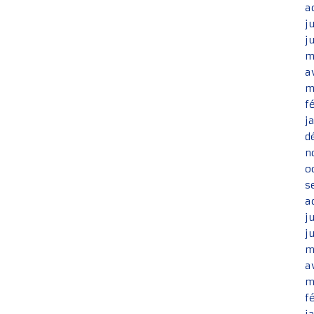
a
j
j
m
a
m
f
j
d
n
o
s
a
j
j
m
a
m
f