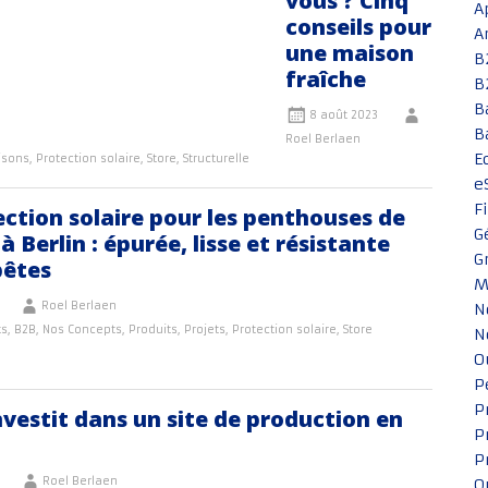
vous ? Cinq
A
conseils pour
A
une maison
B
fraîche
B
B
8 août 2023
B
Roel Berlaen
E
isons
,
Protection solaire
,
Store
,
Structurelle
e
F
ction solaire pour les penthouses de
G
à Berlin : épurée, lisse et résistante
G
êtes
M
Roel Berlaen
N
ts
,
B2B
,
Nos Concepts
,
Produits
,
Projets
,
Protection solaire
,
Store
N
O
P
P
vestit dans un site de production en
P
P
Roel Berlaen
Q