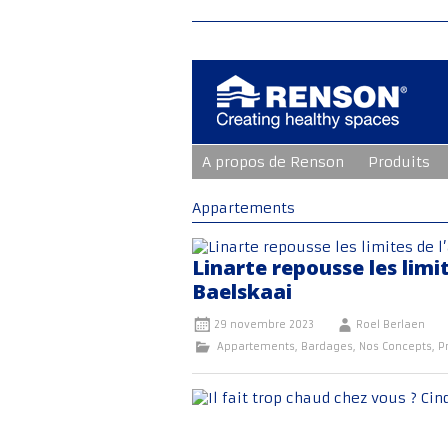
Aller
A propos de Renson
Produits
au
contenu
principal
Appartements
Linarte repousse les limi
Baelskaai
29 novembre 2023
Roel Berlaen
Appartements
,
Bardages
,
Nos Concepts
,
P