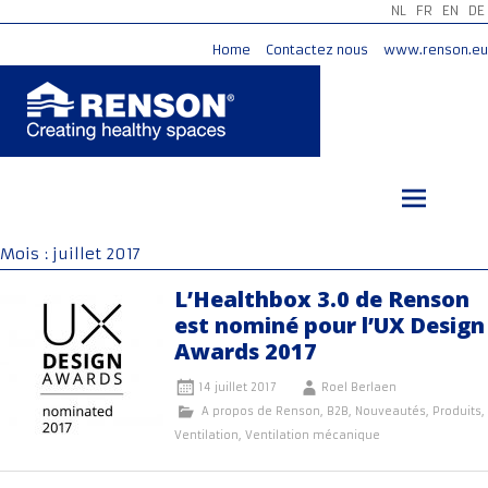
NL
FR
EN
DE
Home
Contactez nous
www.renson.eu
Aller
au
contenu
principal
Mois :
juillet 2017
L’Healthbox 3.0 de Renson
est nominé pour l’UX Design
Awards 2017
14 juillet 2017
Roel Berlaen
A propos de Renson
,
B2B
,
Nouveautés
,
Produits
,
Ventilation
,
Ventilation mécanique