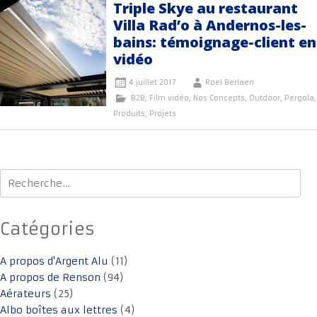
Triple Skye au restaurant
Villa Rad’o à Andernos-les-
bains: témoignage-client en
vidéo
4 juillet 2017
Roel Berlaen
B2B
,
Film vidéo
,
Nos Concepts
,
Outdoor
,
Pergola
,
Produits
,
Projets
Rechercher :
Catégories
A propos d'Argent Alu
(11)
A propos de Renson
(94)
Aérateurs
(25)
Albo boîtes aux lettres
(4)