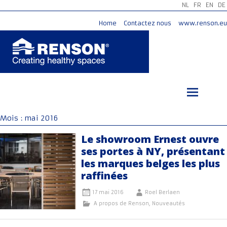
NL
FR
EN
DE
Home
Contactez nous
www.renson.eu
Aller
au
contenu
principal
Mois :
mai 2016
Le showroom Ernest ouvre
ses portes à NY, présentant
les marques belges les plus
raffinées
17 mai 2016
Roel Berlaen
A propos de Renson
,
Nouveautés