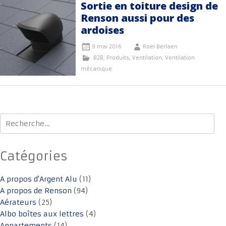
Sortie en toiture design de
Renson aussi pour des
ardoises
9 mai 2016
Roel Berlaen
B2B
,
Produits
,
Ventilation
,
Ventilation
mécanique
Rechercher :
Catégories
A propos d'Argent Alu
(11)
A propos de Renson
(94)
Aérateurs
(25)
Albo boîtes aux lettres
(4)
Appartements
(14)