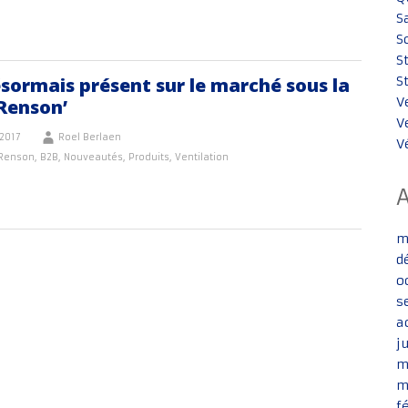
S
S
S
sormais présent sur le marché sous la
S
V
Renson’
V
2017
Roel Berlaen
V
 Renson
,
B2B
,
Nouveautés
,
Produits
,
Ventilation
m
d
o
s
a
j
m
m
f