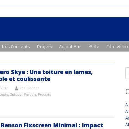
Nos Concepts
Projets
Argent Alu
eSafe
Film vidéo
R
ro Skye : Une toiture en lames,
le et coulissante
 2017
Roel Berlaen
cepts
,
Outdoor
,
Pergola
,
Produits
A
A
A
Renson Fixscreen Minimal : Impact
A