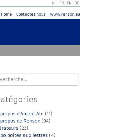
NL
FR
EN
DE
Home
Contactez nous
www.renson.eu
echercher :
Catégories
 propos d'Argent Alu
(11)
 propos de Renson
(94)
érateurs
(25)
lbo boîtes aux lettres
(4)