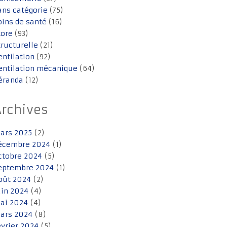
ans catégorie
(75)
oins de santé
(16)
tore
(93)
tructurelle
(21)
entilation
(92)
entilation mécanique
(64)
éranda
(12)
Archives
ars 2025
(2)
écembre 2024
(1)
ctobre 2024
(5)
eptembre 2024
(1)
oût 2024
(2)
uin 2024
(4)
ai 2024
(4)
ars 2024
(8)
évrier 2024
(5)