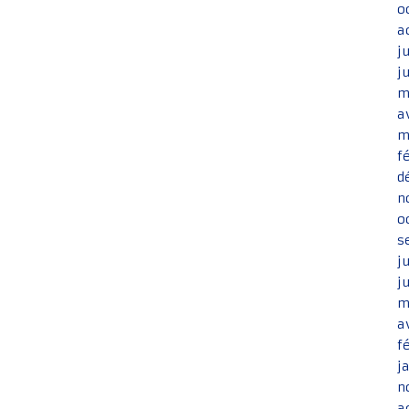
o
a
j
j
m
a
m
f
d
n
o
s
j
j
m
a
f
j
n
a