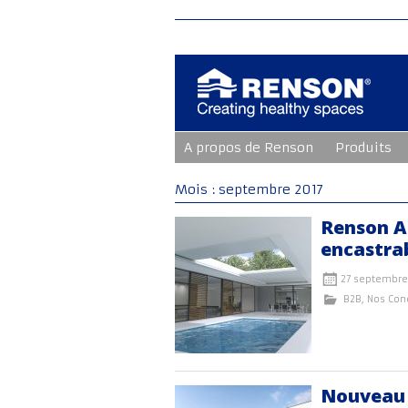
Aller
A propos de Renson
Produits
au
contenu
principal
Mois :
septembre 2017
Renson Ae
encastrab
27 septembre
B2B
,
Nos Con
Nouveau 