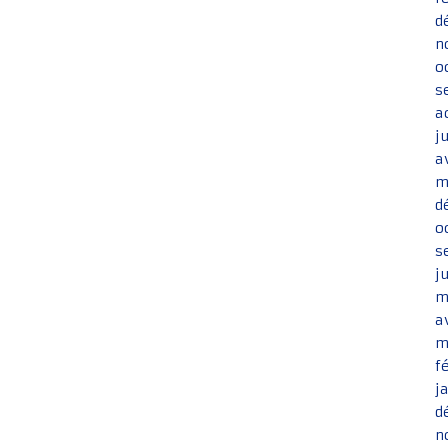
d
n
o
s
a
j
a
m
d
o
s
j
m
a
m
f
j
d
n