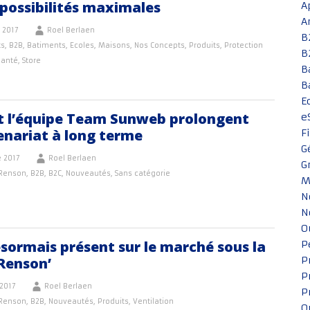
possibilités maximales
A
A
 2017
Roel Berlaen
B
ts
,
B2B
,
Batiments
,
Ecoles
,
Maisons
,
Nos Concepts
,
Produits
,
Protection
B
santé
,
Store
B
B
E
t l’équipe Team Sunweb prolongent
e
enariat à long terme
F
G
 2017
Roel Berlaen
G
 Renson
,
B2B
,
B2C
,
Nouveautés
,
Sans catégorie
M
N
N
O
sormais présent sur le marché sous la
P
Renson’
P
P
2017
Roel Berlaen
P
 Renson
,
B2B
,
Nouveautés
,
Produits
,
Ventilation
Q