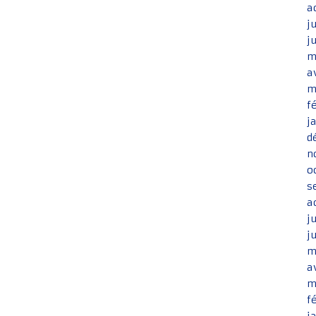
a
j
j
m
a
m
f
j
d
n
o
s
a
j
j
m
a
m
f