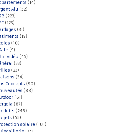
ppartements
(14)
rgent Alu
(52)
2B
(223)
2C
(123)
ardages
(31)
atiments
(19)
coles
(10)
Safe
(9)
ilm vidéo
(45)
énéral
(33)
rilles
(23)
aisons
(34)
os Concepts
(90)
ouveautés
(88)
utdoor
(61)
ergola
(87)
roduits
(248)
rojets
(55)
rotection solaire
(101)
uincaillerie
(37)