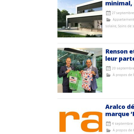
minimal, 
27 septembre
Appartemen
solaire
,
Soins de 
Renson e
leur part
20 septembre
A propos de
Aralco dé
marque ‘
4 septembre 
A propos de