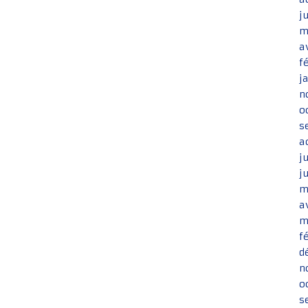
j
m
a
f
j
n
o
s
a
j
j
m
a
m
f
d
n
o
s