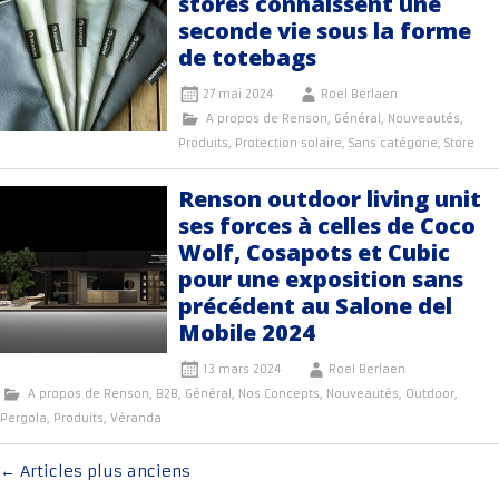
stores connaissent une
seconde vie sous la forme
de totebags
27 mai 2024
Roel Berlaen
A propos de Renson
,
Général
,
Nouveautés
,
Produits
,
Protection solaire
,
Sans catégorie
,
Store
Renson outdoor living unit
ses forces à celles de Coco
Wolf, Cosapots et Cubic
pour une exposition sans
précédent au Salone del
Mobile 2024
13 mars 2024
Roel Berlaen
A propos de Renson
,
B2B
,
Général
,
Nos Concepts
,
Nouveautés
,
Outdoor
,
Pergola
,
Produits
,
Véranda
Navigation
←
Articles plus anciens
au