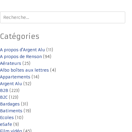
sein
Rechercher :
des
articles
Catégories
A propos d'Argent Alu
(11)
A propos de Renson
(94)
Aérateurs
(25)
Albo boîtes aux lettres
(4)
Appartements
(14)
Argent Alu
(52)
B2B
(223)
B2C
(123)
Bardages
(31)
Batiments
(19)
Ecoles
(10)
eSafe
(9)
Film vidéo
(45)