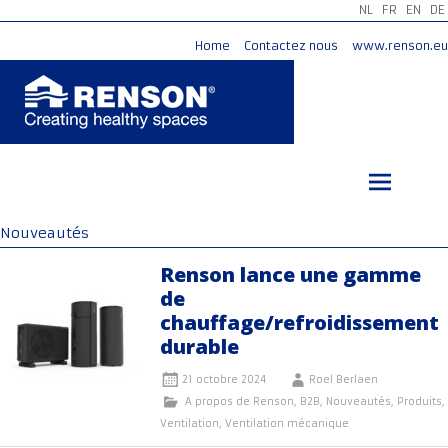
NL
FR
EN
DE
Home
Contactez nous
www.renson.eu
Aller
au
contenu
principal
Nouveautés
Renson lance une gamme
de
chauffage/refroidissement
durable
21 octobre 2024
Roel Berlaen
A propos de Renson
,
B2B
,
Nouveautés
,
Produits
,
Ventilation
,
Ventilation mécanique