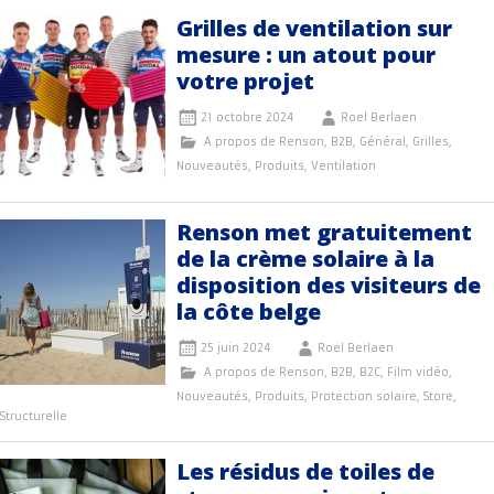
Grilles de ventilation sur
mesure : un atout pour
votre projet
21 octobre 2024
Roel Berlaen
A propos de Renson
,
B2B
,
Général
,
Grilles
,
Nouveautés
,
Produits
,
Ventilation
Renson met gratuitement
de la crème solaire à la
disposition des visiteurs de
la côte belge
25 juin 2024
Roel Berlaen
A propos de Renson
,
B2B
,
B2C
,
Film vidéo
,
Nouveautés
,
Produits
,
Protection solaire
,
Store
,
Structurelle
Les résidus de toiles de