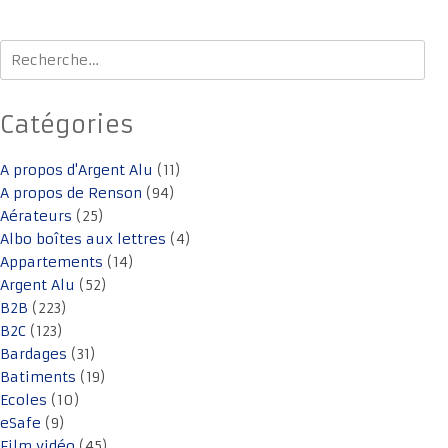
Rechercher :
Catégories
A propos d'Argent Alu
(11)
A propos de Renson
(94)
Aérateurs
(25)
Albo boîtes aux lettres
(4)
Appartements
(14)
Argent Alu
(52)
B2B
(223)
B2C
(123)
Bardages
(31)
Batiments
(19)
Ecoles
(10)
eSafe
(9)
Film vidéo
(45)