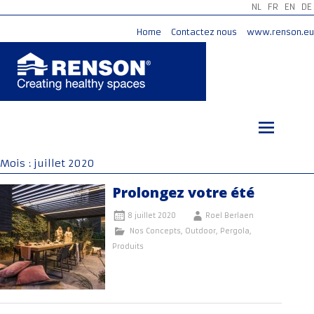
NL
FR
EN
DE
Home
Contactez nous
www.renson.eu
Aller
au
contenu
principal
Mois :
juillet 2020
Prolongez votre été
8 juillet 2020
Roel Berlaen
Nos Concepts
,
Outdoor
,
Pergola
,
Produits