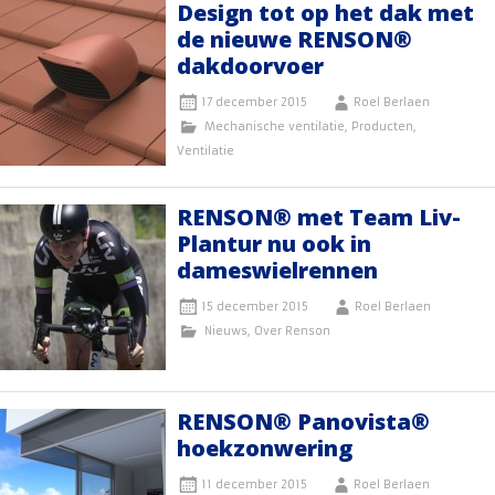
Design tot op het dak met
de nieuwe RENSON®
dakdoorvoer
17 december 2015
Roel Berlaen
Mechanische ventilatie
,
Producten
,
Ventilatie
RENSON® met Team Liv-
Plantur nu ook in
dameswielrennen
15 december 2015
Roel Berlaen
Nieuws
,
Over Renson
RENSON® Panovista®
hoekzonwering
11 december 2015
Roel Berlaen