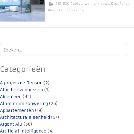
B2B
,
B2C
,
Doekzonwering
,
Nieuws
,
Over Renson
,
Producten
,
Zonwering
Zoeken
naar:
Categorieën
A propos de Renson
(2)
Albo brievenbussen
(3)
Algemeen
(45)
Aluminium zonwering
(26)
Appartementen
(19)
Architecturale eenheid
(57)
Argent Alu
(56)
Artificial intelligence
(4)