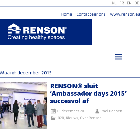
NL
FR
EN
DE
Home
Contacteer ons
www.renson.eu
Ga
naar
de
inhoud
Maand:
december 2015
RENSON® sluit
‘Ambassador days 2015’
succesvol af
18 december 2015
Roel Berlaen
B2B
,
Nieuws
,
Over Renson