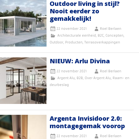
Outdoor living in stijl?
Nooit eerder zo
gemakkelijk!
22 november 2021
Roel Berlaen
Architecturale eenheid
,
B2C
,
Concepten
,
Outdoor
,
Producten
,
Terrasoverkappingen
NIEUW: Arlu Divina
22 november 2021
Roel Berlaen
Argent Alu
,
B2B
,
Over Argent Alu
,
Raam- en
deurbeslag
Argenta Invisidoor 2.0:
montagegemak voorop
22 november 2021
Roel Berlaen