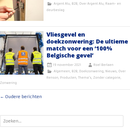
Argent Alu
,
B2B
,
Over Argent Alu
,
Raam- en
deurbeslag
Vliesgevel en
doekzonwering: De ultieme
match voor een ‘100%
Belgische gevel’
19 november 2021
Roel Berlaen
Algemeen
,
B2B
,
Doekzonwering
,
Nieuws
,
Over
Renson
,
Producten
,
Thema's
,
Zonder categorie
,
Zonwering
Berichten
←
Oudere berichten
navigatie
Zoeken
naar: