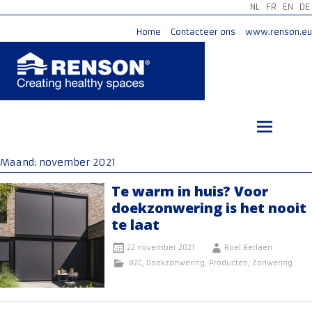
NL
FR
EN
DE
Home
Contacteer ons
www.renson.eu
Ga
naar
de
inhoud
Maand:
november 2021
Te warm in huis? Voor
doekzonwering is het nooit
te laat
22 november 2021
Roel Berlaen
B2C
,
Doekzonwering
,
Producten
,
Zonwering