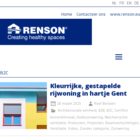
NL
FR
EN
DE
Home
Contacteer ons
www.renson.eu
Ga
naar
de
inhoud
B2C
Kleurrijke, gestapelde
rijwoning in hartje Gent
28 maart 2025
Roel Berlaen
Architecturale eenheid
,
B2B
,
B2C
,
Comfort.
binnenklimaat
,
Doekzonwering
,
Mechanische
ventilatie
,
Producten
,
Projecten
,
Raamverluchtingen
,
Ventilatie
,
Video
,
Zonder categorie
,
Zonwering