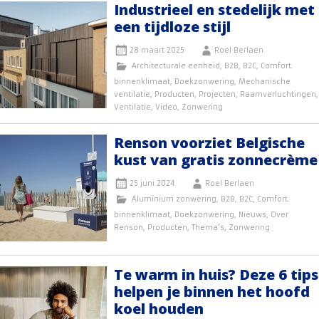
Industrieel en stedelijk met
een tijdloze stijl
28 maart 2025
Roel Berlaen
Architecturale eenheid
,
B2B
,
B2C
,
Comfort.
binnenklimaat
,
Doekzonwering
,
Mechanische
ventilatie
,
Producten
,
Projecten
,
Raamverluchtingen
,
Ventilatie
,
Video
,
Zonwering
Renson voorziet Belgische
kust van gratis zonnecrème
25 juni 2024
Roel Berlaen
Aluminium zonwering
,
B2B
,
B2C
,
Comfort.
binnenklimaat
,
Doekzonwering
,
Nieuws
,
Over
Renson
,
Producten
,
Thema's
,
Zonwering
Te warm in huis? Deze 6 tips
helpen je binnen het hoofd
koel houden