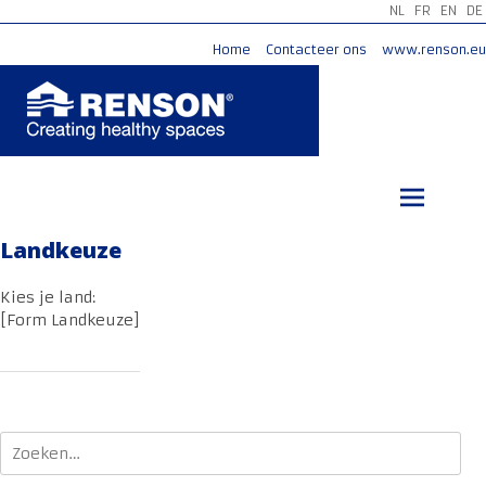
NL
FR
EN
DE
Home
Contacteer ons
www.renson.eu
Ga
naar
de
inhoud
Landkeuze
Kies je land:
[Form Landkeuze]
Zoeken
naar: