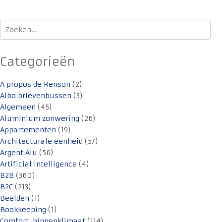
Zoeken
naar:
Categorieën
A propos de Renson
(2)
Albo brievenbussen
(3)
Algemeen
(45)
Aluminium zonwering
(26)
Appartementen
(19)
Architecturale eenheid
(57)
Argent Alu
(56)
Artificial intelligence
(4)
B2B
(360)
B2C
(213)
Beelden
(1)
Bookkeeping
(1)
Comfort. binnenklimaat
(114)