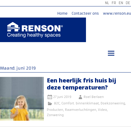
NL
FR
EN
DE
Home
Contacteer ons
www.renson.eu
Ga
naar
de
inhoud
Maand:
juni 2019
Een heerlijk fris huis bij
deze temperaturen?
27 juni 2019
Roel Berlaen
B2C
,
Comfort. binnenklimaat
,
Doekzonwering
,
Producten
,
Raamverluchtingen
,
Video
,
Zonwering