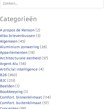
Zoeken
naar:
Categorieën
A propos de Renson
(2)
Albo brievenbussen
(3)
Algemeen
(45)
Aluminium zonwering
(26)
Appartementen
(19)
Architecturale eenheid
(57)
Argent Alu
(56)
Artificial intelligence
(4)
B2B
(360)
B2C
(213)
Beelden
(1)
Bookkeeping
(1)
Comfort. binnenklimaat
(114)
Comfort. buitenklimaat
(57)
Concepten
(99)