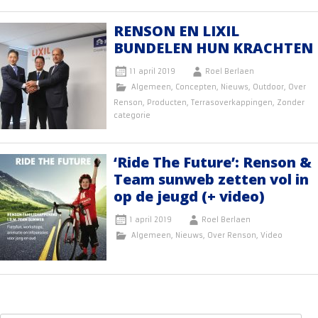
RENSON EN LIXIL
BUNDELEN HUN KRACHTEN
11 april 2019
Roel Berlaen
Algemeen
,
Concepten
,
Nieuws
,
Outdoor
,
Over
Renson
,
Producten
,
Terrasoverkappingen
,
Zonder
categorie
‘Ride The Future’: Renson &
Team sunweb zetten vol in
op de jeugd (+ video)
1 april 2019
Roel Berlaen
Algemeen
,
Nieuws
,
Over Renson
,
Video