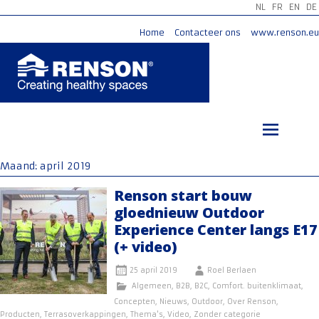
NL
FR
EN
DE
Home
Contacteer ons
www.renson.eu
Ga
naar
de
inhoud
Maand:
april 2019
Renson start bouw
gloednieuw Outdoor
Experience Center langs E17
(+ video)
25 april 2019
Roel Berlaen
Algemeen
,
B2B
,
B2C
,
Comfort. buitenklimaat
,
Concepten
,
Nieuws
,
Outdoor
,
Over Renson
,
Producten
,
Terrasoverkappingen
,
Thema's
,
Video
,
Zonder categorie