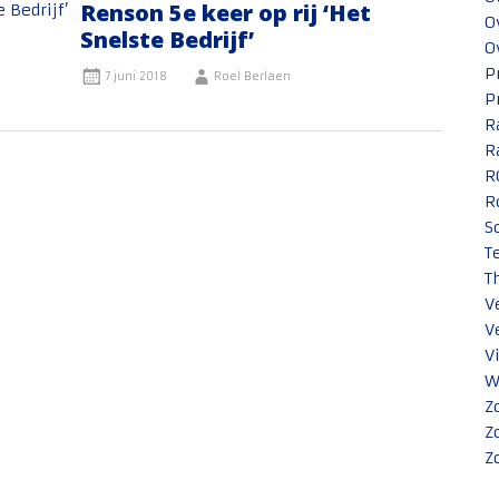
Renson 5e keer op rij ‘Het
O
Snelste Bedrijf’
O
P
7 juni 2018
Roel Berlaen
P
R
R
R
R
S
T
T
V
V
V
W
Z
Z
Z