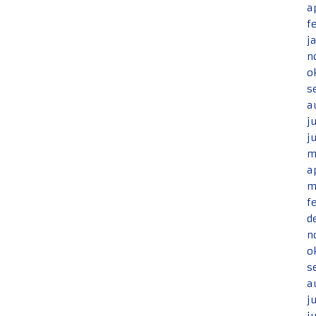
a
f
j
n
o
s
a
j
j
m
a
m
f
d
n
o
s
a
j