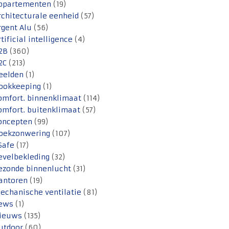
ppartementen
(19)
rchitecturale eenheid
(57)
rgent Alu
(56)
rtificial intelligence
(4)
2B
(360)
2C
(213)
eelden
(1)
ookkeeping
(1)
omfort. binnenklimaat
(114)
omfort. buitenklimaat
(57)
oncepten
(99)
oekzonwering
(107)
Safe
(17)
evelbekleding
(32)
ezonde binnenlucht
(31)
antoren
(19)
echanische ventilatie
(81)
ews
(1)
ieuws
(135)
utdoor
(60)