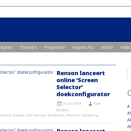
cepten
Thema’s
Projecten
Argent Alu
eSafe
Vide
Z
Renson lanceert
n
online ‘Screen
Selector’
doekconfigurator
25 juni 2018
Roel
A
Berlaen
A
wering
,
Nieuws
,
Over Renson
,
Producten
,
Thema's
,
Zonwering
A
A