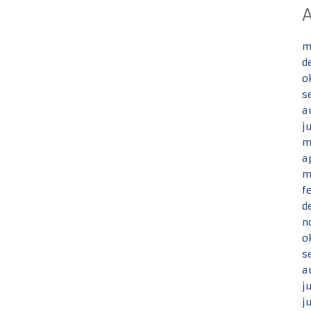
m
d
o
s
a
j
m
a
m
f
d
n
o
s
a
j
j