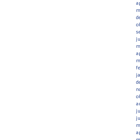
a
m
d
o
s
j
m
a
m
f
j
d
n
o
a
j
j
m
a
m