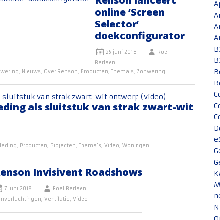
Renson lanceert
A
online ‘Screen
A
Selector’
A
doekconfigurator
A
B
25 juni 2018
Roel
B
Berlaen
B
wering
,
Nieuws
,
Over Renson
,
Producten
,
Thema's
,
Zonwering
B
C
eding als sluitstuk van strak zwart-wit
C
C
D
e
leding
,
Producten
,
Projecten
,
Thema's
,
Video
,
Woningen
G
G
enson Invisivent Roadshows
K
M
7 juni 2018
Roel Berlaen
n
mverluchtingen
,
Ventilatie
,
Video
N
O