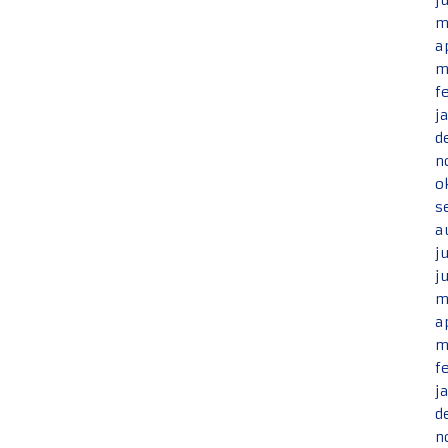
j
m
a
m
f
j
d
n
o
s
a
j
j
m
a
m
f
j
d
n