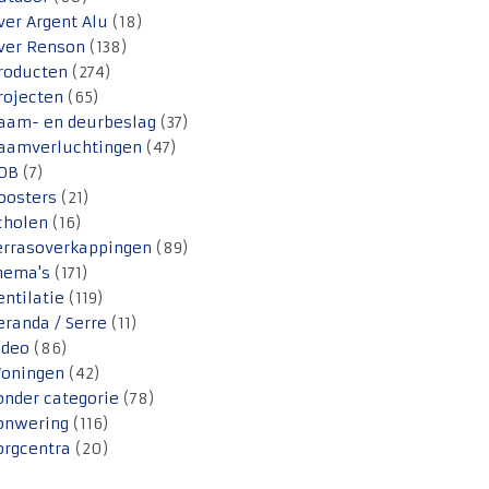
ver Argent Alu
(18)
ver Renson
(138)
roducten
(274)
rojecten
(65)
aam- en deurbeslag
(37)
aamverluchtingen
(47)
OB
(7)
oosters
(21)
cholen
(16)
errasoverkappingen
(89)
hema's
(171)
entilatie
(119)
eranda / Serre
(11)
ideo
(86)
oningen
(42)
onder categorie
(78)
onwering
(116)
orgcentra
(20)