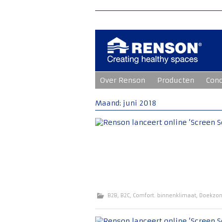
Ga
Over Renson
Producten
Con
naar
de
inhoud
Maand:
juni 2018
B2B
,
B2C
,
Comfort. binnenklimaat
,
Doekzon