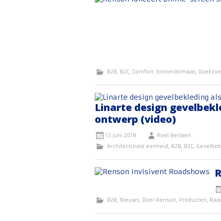
B2B
,
B2C
,
Comfort. binnenklimaat
,
Doekzon
Linarte design gevelbekl
ontwerp (video)
13 juni 2018
Roel Berlaen
Architecturale eenheid
,
B2B
,
B2C
,
Gevelbek
R
B2B
,
Nieuws
,
Over Renson
,
Producten
,
Raa