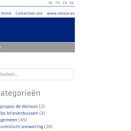
NL
FR
EN
DE
Home
Contacteer ons
www.renson.eu
o
oeken
aar:
Categorieën
 propos de Renson
(2)
lbo brievenbussen
(3)
lgemeen
(45)
luminium zonwering
(26)