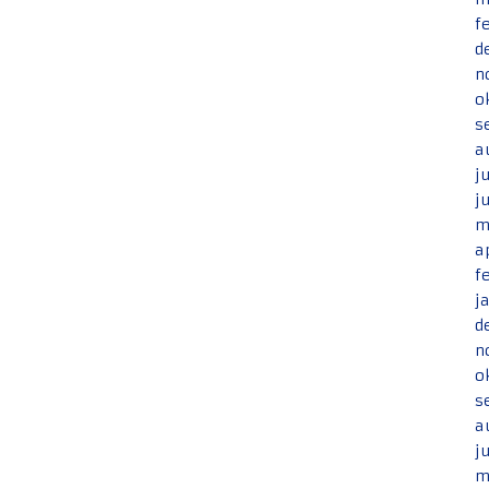
f
d
n
o
s
a
j
j
m
a
f
j
d
n
o
s
a
j
m