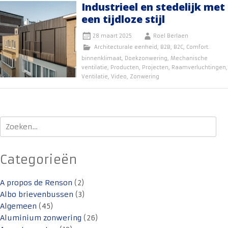
Industrieel en stedelijk met
een tijdloze stijl
28 maart 2025
Roel Berlaen
Architecturale eenheid
,
B2B
,
B2C
,
Comfort.
binnenklimaat
,
Doekzonwering
,
Mechanische
ventilatie
,
Producten
,
Projecten
,
Raamverluchtingen
,
Ventilatie
,
Video
,
Zonwering
Zoeken
naar:
Categorieën
A propos de Renson
(2)
Albo brievenbussen
(3)
Algemeen
(45)
Aluminium zonwering
(26)