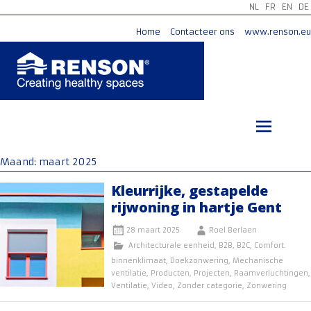
NL
FR
EN
DE
Home
Contacteer ons
www.renson.eu
Ga
naar
de
inhoud
Maand:
maart 2025
Kleurrijke, gestapelde
rijwoning in hartje Gent
28 maart 2025
Roel Berlaen
Architecturale eenheid
,
B2B
,
B2C
,
Comfort.
binnenklimaat
,
Doekzonwering
,
Mechanische
ventilatie
,
Producten
,
Projecten
,
Raamverluchtingen
,
Ventilatie
,
Video
,
Zonder categorie
,
Zonwering