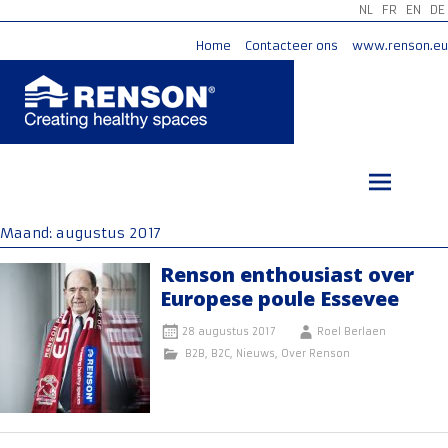
NL
FR
EN
DE
Home
Contacteer ons
www.renson.eu
Ga
naar
de
inhoud
Maand:
augustus 2017
Renson enthousiast over
Europese poule Essevee
28 augustus 2017
Roel Berlaen
B2B
,
B2C
,
Nieuws
,
Over Renson