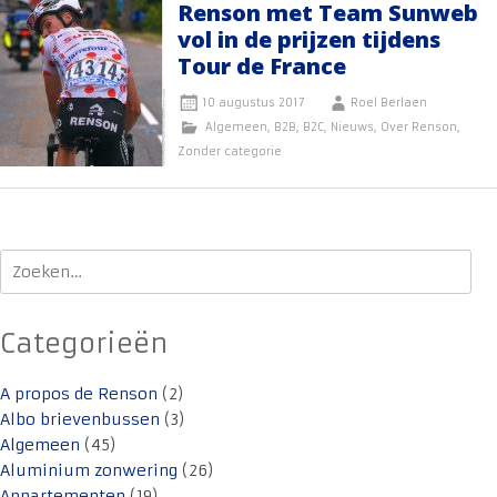
Renson met Team Sunweb
vol in de prijzen tijdens
Tour de France
10 augustus 2017
Roel Berlaen
Algemeen
,
B2B
,
B2C
,
Nieuws
,
Over Renson
,
Zonder categorie
Zoeken
naar:
Categorieën
A propos de Renson
(2)
Albo brievenbussen
(3)
Algemeen
(45)
Aluminium zonwering
(26)
Appartementen
(19)