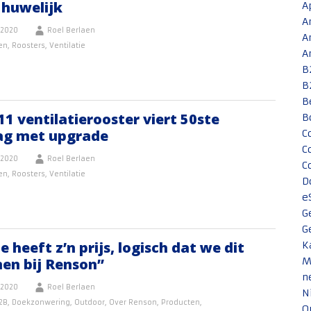
 huwelijk
A
A
 2020
Roel Berlaen
A
en
,
Roosters
,
Ventilatie
A
B
B
B
1 ventilatierooster viert 50ste
B
ag met upgrade
C
C
 2020
Roel Berlaen
C
en
,
Roosters
,
Ventilatie
D
e
G
G
e heeft z’n prijs, logisch dat we dit
K
en bij Renson”
M
n
 2020
Roel Berlaen
N
2B
,
Doekzonwering
,
Outdoor
,
Over Renson
,
Producten
,
O