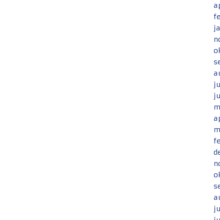
a
f
j
n
o
s
a
j
j
m
a
m
f
d
n
o
s
a
j