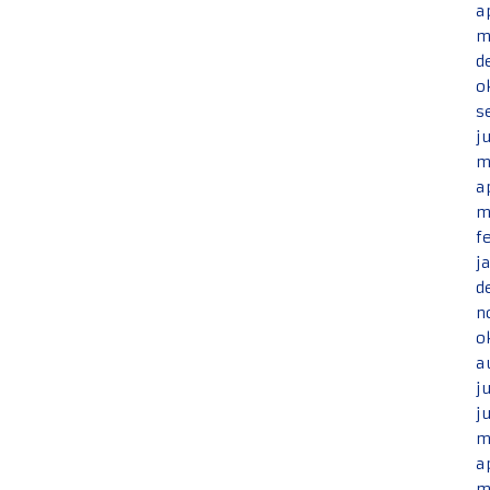
a
m
d
o
s
j
m
a
m
f
j
d
n
o
a
j
j
m
a
m