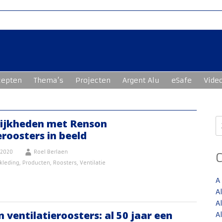
cepten
Thema’s
Projecten
Argent Alu
eSafe
Vide
Z
ijkheden met Renson
n
eroosters in beeld
 2020
Roel Berlaen
kleding
,
Producten
,
Roosters
,
Ventilatie
A
A
A
 ventilatieroosters: al 50 jaar een
A