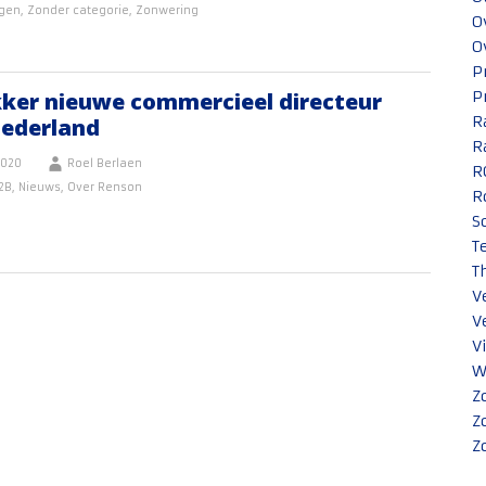
ngen
,
Zonder categorie
,
Zonwering
O
O
P
ker nieuwe commercieel directeur
P
R
ederland
R
2020
Roel Berlaen
R
2B
,
Nieuws
,
Over Renson
R
S
T
T
V
V
V
W
Z
Z
Z