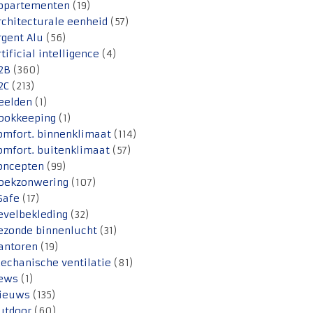
ppartementen
(19)
rchitecturale eenheid
(57)
rgent Alu
(56)
rtificial intelligence
(4)
2B
(360)
2C
(213)
eelden
(1)
ookkeeping
(1)
omfort. binnenklimaat
(114)
omfort. buitenklimaat
(57)
oncepten
(99)
oekzonwering
(107)
Safe
(17)
evelbekleding
(32)
ezonde binnenlucht
(31)
antoren
(19)
echanische ventilatie
(81)
ews
(1)
ieuws
(135)
utdoor
(60)