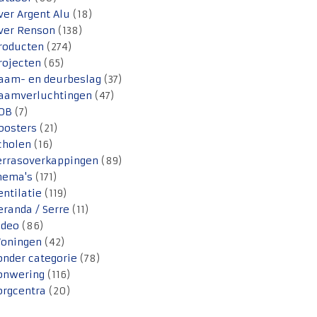
ver Argent Alu
(18)
ver Renson
(138)
roducten
(274)
rojecten
(65)
aam- en deurbeslag
(37)
aamverluchtingen
(47)
OB
(7)
oosters
(21)
cholen
(16)
errasoverkappingen
(89)
hema's
(171)
entilatie
(119)
eranda / Serre
(11)
ideo
(86)
oningen
(42)
onder categorie
(78)
onwering
(116)
orgcentra
(20)