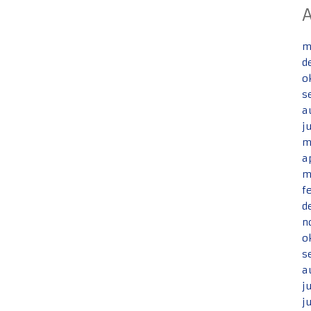
m
d
o
s
a
j
m
a
m
f
d
n
o
s
a
j
j