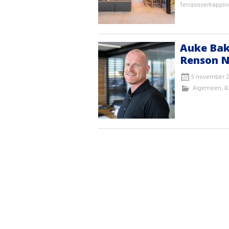
Terrasoverkappi
Auke Bak
Renson N
5 november 
Algemeen
,
B