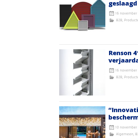
geslaagd
16 november
B2B
,
Product
Renson 41
verjaard
16 november
B2B
,
Product
“Innovati
bescherm
10 november
Algemeen
,
B