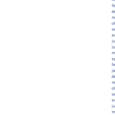
f
d
n
o
s
a
j
j
m
a
f
j
d
n
o
s
a
j
m