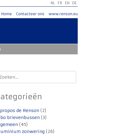
NL
FR
EN
DE
Home
Contacteer ons
www.renson.eu
o
oeken
aar:
Categorieën
 propos de Renson
(2)
lbo brievenbussen
(3)
lgemeen
(45)
luminium zonwering
(26)