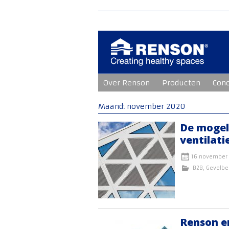
Ga
Over Renson
Producten
Con
naar
de
inhoud
Maand:
november 2020
De mogel
ventilati
16 november
B2B
,
Gevelbe
Renson en