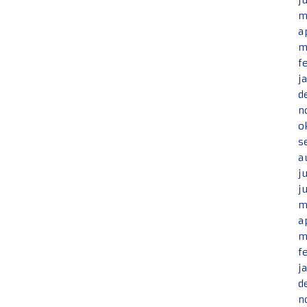
j
m
a
m
f
j
d
n
o
s
a
j
j
m
a
m
f
j
d
n